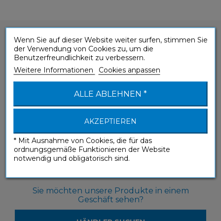
Wenn Sie auf dieser Website weiter surfen, stimmen Sie
der Verwendung von Cookies zu, um die
Benutzerfreundlichkeit zu verbessern.
Weitere Informationen
Cookies anpassen
Sie haben eine Frage zu einem unserer
Produkte?
ALLE ABLEHNEN *
KONTAKTIEREN SIE UNS
AKZEPTIEREN
* Mit Ausnahme von Cookies, die für das
ordnungsgemäße Funktionieren der Website
notwendig und obligatorisch sind.
Sie möchten unsere Produkte in einem
Geschäft sehen?