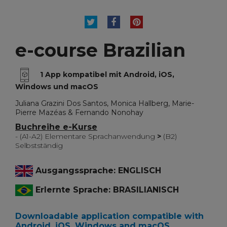
TWEET
TEILEN
PINTEREST
e-course Brazilian
1 App kompatibel mit Android, iOS,
Windows und macOS
Juliana Grazini Dos Santos, Monica Hallberg, Marie-
Pierre Mazéas & Fernando Nonohay
Buchreihe e-Kurse
- (A1-A2) Elementare Sprachanwendung
>
(B2)
Selbstständig
Ausgangssprache: ENGLISCH
Erlernte Sprache: BRASILIANISCH
Downloadable application compatible with
Android, iOS, Windows and macOS