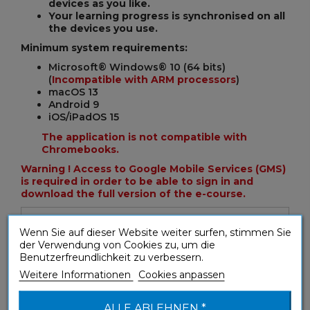
devices as you like.
Your learning progress is synchronised on all
the devices you use.
Minimum system requirements:
Microsoft® Windows® 10 (64 bits)
(
Incompatible with ARM processors
)
macOS 13
Android 9
iOS/iPadOS 15
The application is not compatible with
Chromebooks.
Warning ! Access to Google Mobile Services (GMS)
is required in order to be able to sign in and
download the full version of the e-course.
Wenn Sie auf dieser Website weiter surfen, stimmen Sie
NEED HELP?
CLICK HERE
(FAQ)
der Verwendung von Cookies zu, um die
Benutzerfreundlichkeit zu verbessern.
Weitere Informationen
Cookies anpassen
General Terms and Conditions for use
Download the trial version and test the first seven
ALLE ABLEHNEN *
lessons!