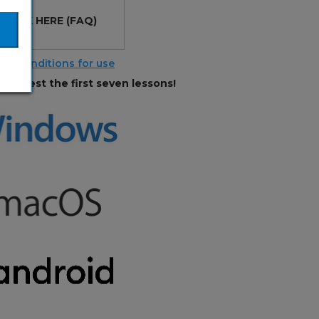
?
CLICK HERE
(FAQ)
nd Conditions for use
and test the first seven lessons!