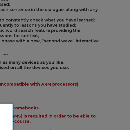
ssed;
each sentence in the dialogue, along with any
 to constantly check what you have learned;
quently to lessons you have studied;
ic word search feature providing the
essons for context;
g phase with a new, “second wave” interactive
---
n as many devices as you like.
ised on all the devices you use.
Incompatible with ARM processors
)
with Chromebooks.
ces (GMS) is required in order to be able to
 the e-course.