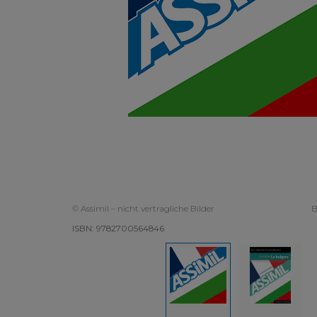
© Assimil – nicht vertragliche Bilder
B
ISBN: 9782700564846