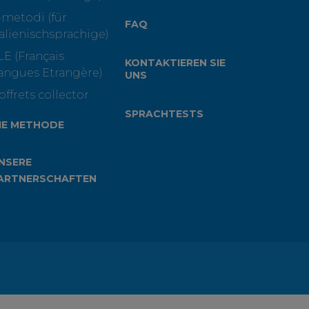
-metodi (für
FAQ
talienischsprachige)
LE (Français
KONTAKTIEREN SIE
angues Etrangère)
UNS
offrets collector
SPRACHTESTS
IE METHODE
NSERE
ARTNERSCHAFTEN