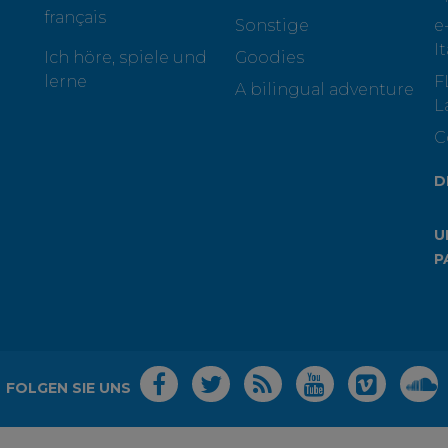
français
Sonstige
e
I
Ich höre, spiele und
Goodies
lerne
F
A bilingual adventure
L
C
D
U
P
FOLGEN SIE UNS