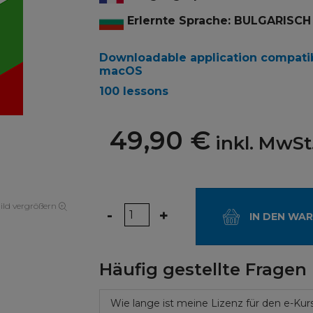
Erlernte Sprache: BULGARISCH
Downloadable application compati
macOS
100 lessons
49,90 €
inkl. MwSt
ild vergrößern
Menge
-
+
IN DEN WA
Häufig gestellte Fragen
Wie lange ist meine Lizenz für den e-Kurs