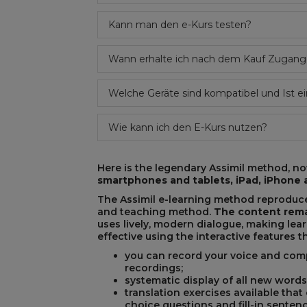
Kann man den e-Kurs testen?
REST
Wann erhalte ich nach dem Kauf Zugang
Welche Geräte sind kompatibel und Ist ei
Wie kann ich den E-Kurs nutzen?
Here is the legendary Assimil method, now
smartphones and tablets, iPad, iPhon
The Assimil e-learning method reproduce
and teaching method.
The content rema
uses lively, modern dialogue, making lea
effective using the interactive features 
you can record your voice and comp
recordings;
systematic display of all new words
translation exercises available that
choice questions and fill-in sentenc