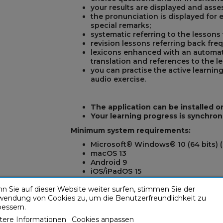
your results are displayed and asse
the pronunciation is displayed for 
special remarks;
systematic referring to the lessons
revision lessons referring back fre
lexicons enhanced with an automat
translation and references to the l
you can practise the active learnin
audio exercise.
The application can be installed o
Your learning progress is synchron
Minimum system requirements:
Microsoft® Windows® 10 (64 bits) (
macOS 13
Android 9
iOS/iPadOS 15
The application is not compatible 
n Sie auf dieser Website weiter surfen, stimmen Sie der
wendung von Cookies zu, um die Benutzerfreundlichkeit zu
Warning ! Access to Google Mobile Servi
bessern.
sign in and download the full version of
tere Informationen
Cookies anpassen