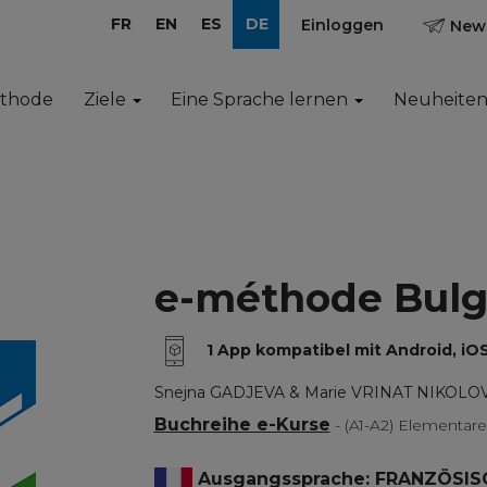
FR
EN
ES
DE
Einloggen
News
ethode
Ziele
Eine Sprache lernen
Neuheite
e-méthode Bulg
1 App kompatibel mit Android, 
Snejna GADJEVA & Marie VRINAT NIKOLO
Buchreihe e-Kurse
- (A1-A2) Elementa
Ausgangssprache: FRANZÖSIS