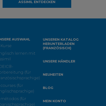
ASSIMIL ENTDECKEN
NSERE AUSWAHL
UNSEREN KATALOG
HERUNTERLADEN
-Kurse
(FRANZÖSISCH)
nglisch lernen mit
ssimil
UNSERE HÄNDLER
OEIC®-
orbereitung (für
NEUHEITEN
ranzösischsprachige)
-courses (für
BLOG
nglischsprachige)
-métodos (für
MEIN KONTO
panischsprachige)