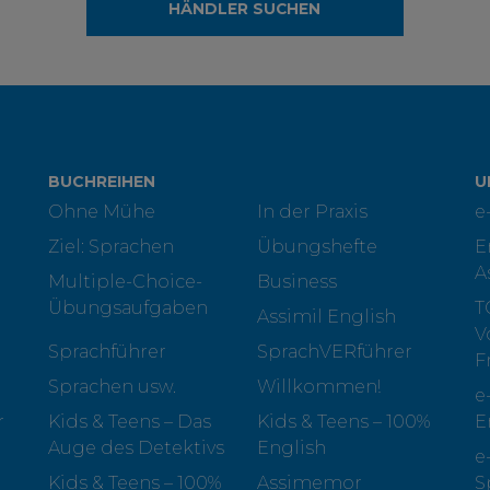
HÄNDLER SUCHEN
BUCHREIHEN
U
Ohne Mühe
In der Praxis
e
Ziel: Sprachen
Übungshefte
E
A
Multiple-Choice-
Business
Übungsaufgaben
T
Assimil English
V
Sprachführer
SprachVERführer
F
Sprachen usw.
Willkommen!
e
r
Kids & Teens – Das
Kids & Teens – 100%
E
Auge des Detektivs
English
e
Kids & Teens – 100%
Assimemor
S