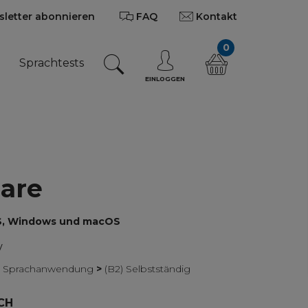
letter abonnieren
FAQ
Kontakt
0
n
Sprachtests
EINLOGGEN
are
iOS, Windows und macOS
V
re Sprachanwendung
>
(B2) Selbstständig
CH