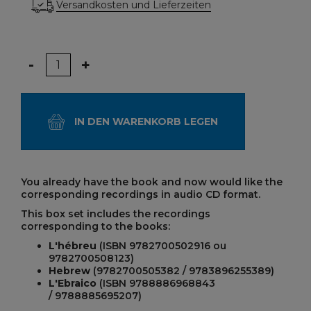
Versandkosten und Lieferzeiten
Menge
-
+
IN DEN WARENKORB LEGEN
You already have the book and now would like the
corresponding recordings in audio CD format.
This box set includes the recordings
corresponding to the books:
L'hébreu
(ISBN 9782700502916 ou
9782700508123)
Hebrew
(9782700505382 / 9783896255389)
L'Ebraico
(ISBN 9788886968843
/ 9788885695207)