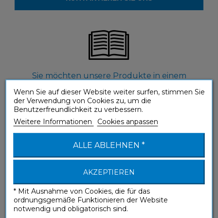
Sie möchten unsere Produkte in einem
Geschäft sehen?
Wenn Sie auf dieser Website weiter surfen, stimmen Sie
der Verwendung von Cookies zu, um die
HÄNDLER SUCHEN
Benutzerfreundlichkeit zu verbessern.
Weitere Informationen
Cookies anpassen
ALLE ABLEHNEN *
AKZEPTIEREN
Sie möchten mehr über unsere Methode
* Mit Ausnahme von Cookies, die für das
erfahren?
ordnungsgemäße Funktionieren der Website
notwendig und obligatorisch sind.
ASSIMIL ENTDECKEN