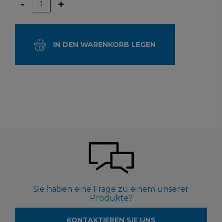
Menge
-
+
IN DEN WARENKORB LEGEN
Sie haben eine Frage zu einem unserer
Produkte?
KONTAKTIEREN SIE UNS