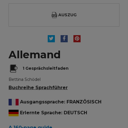
AUSZUG
TWEET
TEILEN
PINTEREST
Allemand
1 Gesprächsleitfaden
Bettina Schödel
Buchreihe Sprachführer
Ausgangssprache: FRANZÖSISCH
Erlernte Sprache: DEUTSCH
A 160-page guide