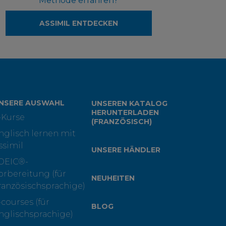
Methode erfahren?
ASSIMIL ENTDECKEN
NSERE AUSWAHL
UNSEREN KATALOG
HERUNTERLADEN
-Kurse
(FRANZÖSISCH)
nglisch lernen mit
ssimil
UNSERE HÄNDLER
OEIC®-
orbereitung (für
NEUHEITEN
ranzösischsprachige)
-courses (für
BLOG
nglischsprachige)