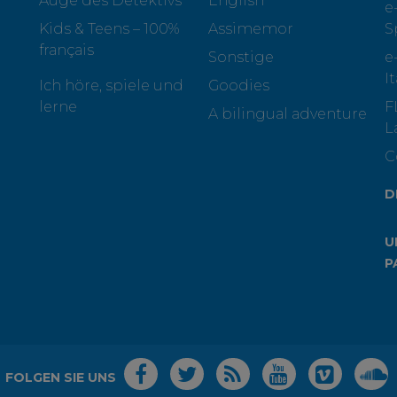
Auge des Detektivs
English
e
Kids & Teens – 100%
Assimemor
S
français
Sonstige
e
I
Ich höre, spiele und
Goodies
lerne
F
A bilingual adventure
L
C
D
U
P
FOLGEN SIE UNS