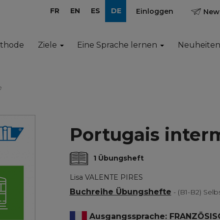
FR
EN
ES
DE
Einloggen
News
ethode
Ziele
Eine Sprache lernen
Neuheite
e
Portugais inter
1 Übungsheft
Lisa VALENTE PIRES
Buchreihe Übungshefte
- (B1-B2) Se
Ausgangssprache: FRANZÖSIS