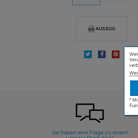
AUSZUG
TWEET
TEILEN
PINTE
Wen
Ver
ver
Wei
* M
Fun
Sie haben eine Frage zu einem