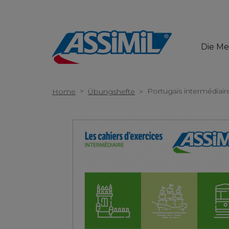
Die M
>
Portugais intermédiair
Home
Übungshefte
>