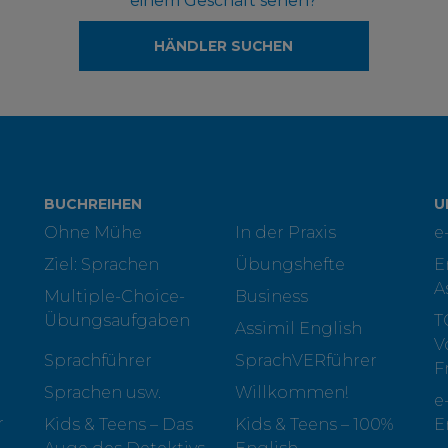
einem Geschäft sehen?
HÄNDLER SUCHEN
BUCHREIHEN
U
Ohne Mühe
In der Praxis
e
Ziel: Sprachen
Übungshefte
E
A
Multiple-Choice-
Business
Übungsaufgaben
T
Assimil English
V
Sprachführer
SprachVERführer
F
Sprachen usw.
Willkommen!
e
r
Kids & Teens – Das
Kids & Teens – 100%
E