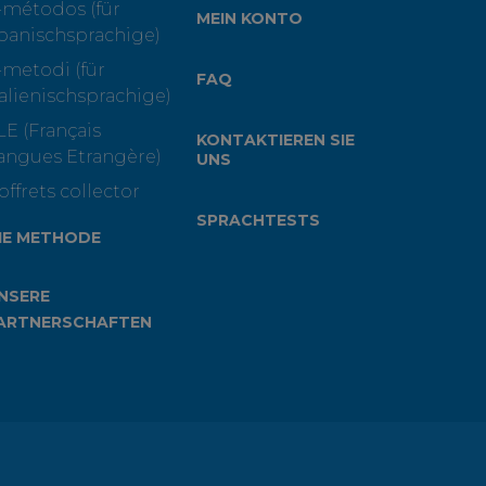
-métodos (für
MEIN KONTO
panischsprachige)
-metodi (für
FAQ
talienischsprachige)
LE (Français
KONTAKTIEREN SIE
angues Etrangère)
UNS
offrets collector
SPRACHTESTS
IE METHODE
NSERE
ARTNERSCHAFTEN