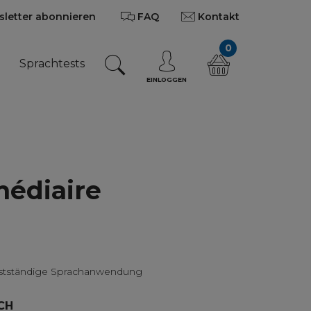
letter abonnieren
FAQ
Kontakt
0
n
Sprachtests
EINLOGGEN
médiaire
lbstständige Sprachanwendung
CH