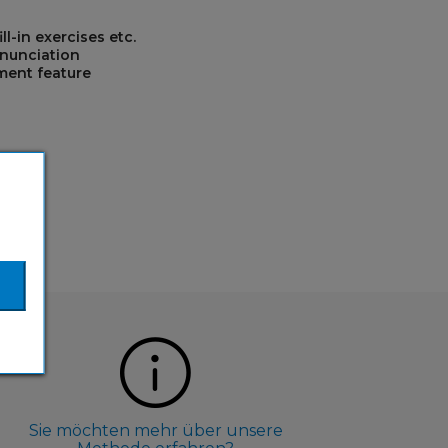
l-in exercises etc.
onunciation
sment feature
Sie möchten mehr über unsere