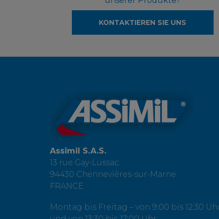
unserer Produkte?
KONTAKTIEREN SIE UNS
Assimil S.A.S.
13 rue Gay-Lussac
94430 Chennevières-sur-Marne
FRANCE
Montag bis Freitag – von 9:00 bis 12:30 Uh
und von 13:30 bis 17:00 Uhr