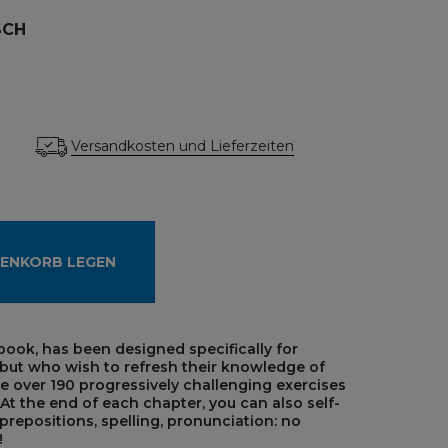
SCH
Versandkosten und Lieferzeiten
RENKORB LEGEN
 book, has been designed specifically for
 but who wish to refresh their knowledge of
are over 190 progressively challenging exercises
t the end of each chapter, you can also self-
prepositions, spelling, pronunciation: no
!