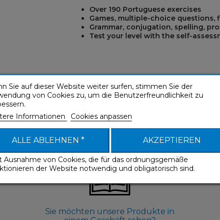
Over 190 Portuguese exercises
Games, multiple-choice questions, fil
Grammar, conjugation, spelling, pr
Test your level with the self-asses
REST
n Sie auf dieser Website weiter surfen, stimmen Sie der
wendung von Cookies zu, um die Benutzerfreundlichkeit zu
bessern.
tere Informationen
Cookies anpassen
ALLE ABLEHNEN *
AKZEPTIEREN
it Ausnahme von Cookies, die für das ordnungsgemäße
ktionieren der Website notwendig und obligatorisch sind.
Sie möchten unsere Produkte in