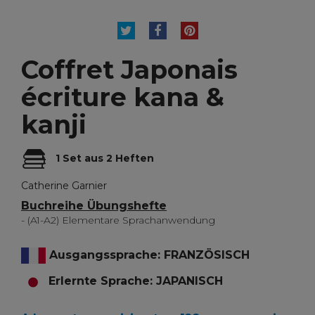
TWEET
TEILEN
PINTEREST
Coffret Japonais
écriture kana &
kanji
1 Set aus 2 Heften
Catherine Garnier
Buchreihe Übungshefte
- (A1-A2) Elementare Sprachanwendung
Ausgangssprache: FRANZÖSISCH
Erlernte Sprache: JAPANISCH