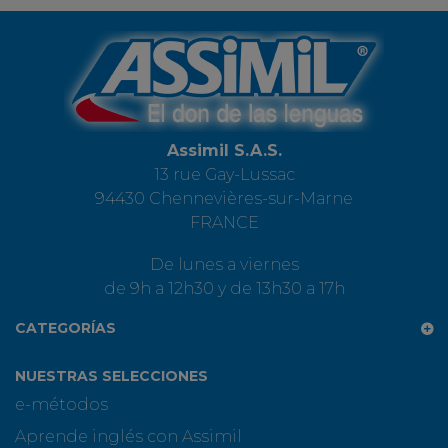
Assimil S.A.S.
13 rue Gay-Lussac
94430 Chennevières-sur-Marne
FRANCE
De lunes a viernes
de 9h a 12h30 y de 13h30 a 17h
CATEGORÍAS
NUESTRAS SELECCIONES
e-métodos
Aprende inglés con Assimil