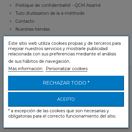
Politique de confidentialité - QCM Assimil
Tuto d'utilisation de la e-méthode
Contacto
Nuestras tiendas
Este sitio web utiliza cookies propias y de terceros para
mejorar nuestros servicios y mostrarle publicidad
relacionada con sus preferencias mediante el análisis
de sus hábitos de navegación.
Más información
Personalizar cookies
RECHAZAR TODO *
ACEPTO
¿Tienes alguna pregunta sobre nuestros
productos?
* a excepción de las cookies que son necesarias y
obligatorias para el correcto funcionamiento del sitio.
CONTÁCTANOS