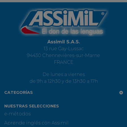
Assimil S.A.S.
13 rue Gay-Lussac
94430 Chennevières-sur-Marne
FRANCE
De lunes a viernes
de 9h a 12h30 y de 13h30 a 17h
CATEGORÍAS
NUESTRAS SELECCIONES
e-métodos
Aprende inglés con Assimil