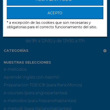
Assimil S.A.S.
13 rue Gay-Lussac
ACEPTO
94430 Chennevières-sur-Marne
* a excepción de las cookies que son necesarias y
FRANCE
obligatorias para el correcto funcionamiento del sitio.
De lunes a viernes
de 9h a 12h30 y de 13h30 a 17h
CATEGORÍAS
NUESTRAS SELECCIONES
e-métodos
Aprende inglés con Assimil
Preparacion TOEIC® (para francófonos)
e-courses (para angloparlantes)
e-métodos (para hispanohablantes)
e-metodi (para italianohablantes)