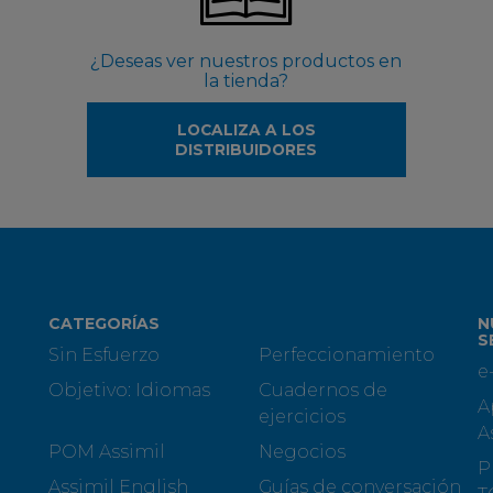
¿Deseas ver nuestros productos en
la tienda?
LOCALIZA A LOS
DISTRIBUIDORES
CATEGORÍAS
N
S
Sin Esfuerzo
Perfeccionamiento
e
Objetivo: Idiomas
Cuadernos de
A
ejercicios
A
POM Assimil
Negocios
P
Assimil English
Guías de conversación