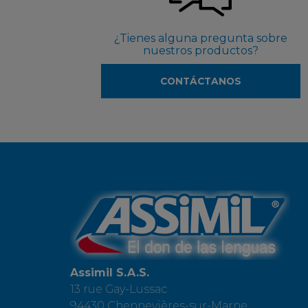
¿Tienes alguna pregunta sobre
nuestros productos?
CONTÁCTANOS
Assimil S.A.S.
13 rue Gay-Lussac
94430 Chennevières-sur-Marne