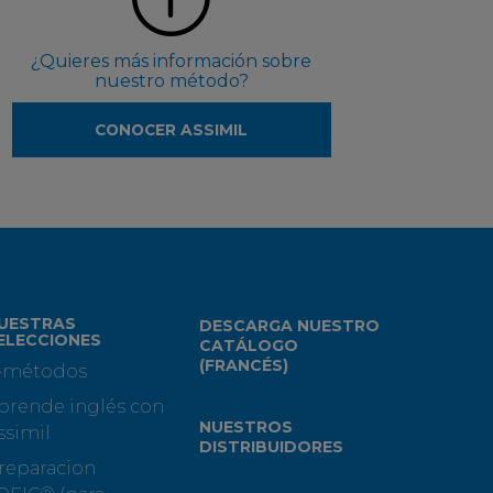
¿Quieres más información sobre
nuestro método?
CONOCER ASSIMIL
UESTRAS
DESCARGA NUESTRO
ELECCIONES
CATÁLOGO
(FRANCÉS)
-métodos
prende inglés con
NUESTROS
ssimil
DISTRIBUIDORES
reparacion