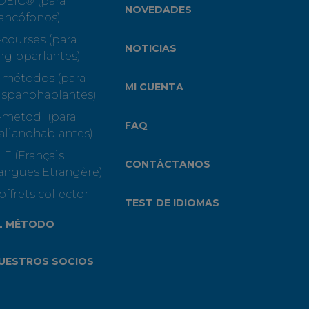
OEIC® (para
NOVEDADES
rancófonos)
-courses (para
NOTICIAS
ngloparlantes)
-métodos (para
MI CUENTA
ispanohablantes)
-metodi (para
FAQ
talianohablantes)
LE (Français
CONTÁCTANOS
angues Etrangère)
offrets collector
TEST DE IDIOMAS
L MÉTODO
UESTROS SOCIOS