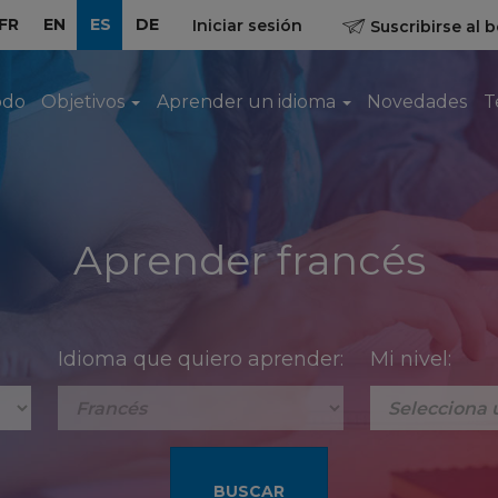
FR
EN
ES
DE
Iniciar sesión
Suscribirse al b
odo
Objetivos
Aprender un idioma
Novedades
T
Aprender francés
Idioma que quiero aprender:
Mi nivel: