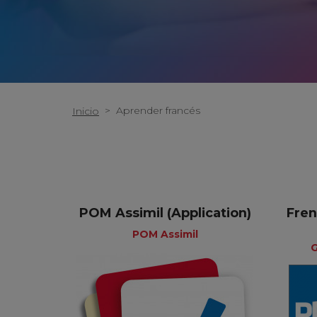
>
Aprender francés
Inicio
POM Assimil (Application)
Fren
POM Assimil
G