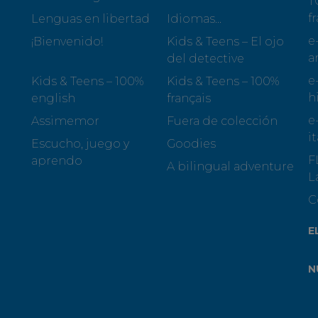
T
f
Lenguas en libertad
Idiomas...
e
¡Bienvenido!
Kids & Teens – El ojo
a
del detective
e
Kids & Teens – 100%
Kids & Teens – 100%
h
english
français
e
Assimemor
Fuera de colección
i
Escucho, juego y
Goodies
F
aprendo
A bilingual adventure
L
C
E
N