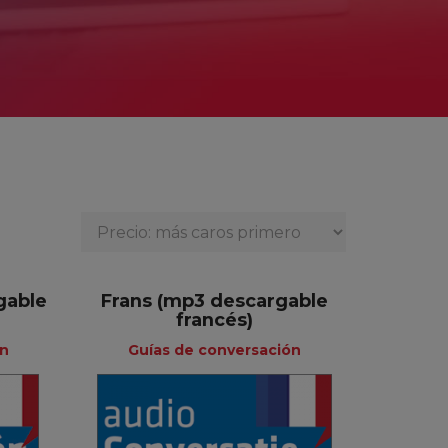
gable
Frans (mp3 descargable
francés)
ón
Guías de conversación
e
Guías de