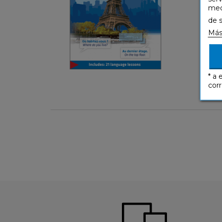
medi
Inglés
de 
Más
3,99 €
* a 
corr