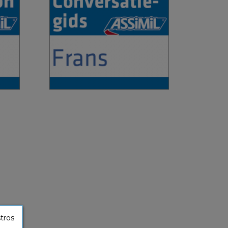
conversación
ñol
Neerlandés
4,90 €
stros