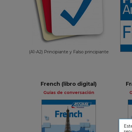
POM Assimil
4,99 €
(A1-A2) Principiante y Falso principiante
French (libro digital)
Fr
Guías de conversación
G
Guías de
conversación
Este
serv