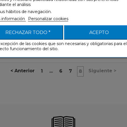
ante el análisis
Español
sus hábitos de navegación.
 información
Personalizar cookies
RECHAZAR TODO *
ACEPTO
3,99 €
excepción de las cookies que son necesarias y obligatorias para el
ecto funcionamiento del sitio.
<
Anterior
Siguiente
>
1
...
6
7
8