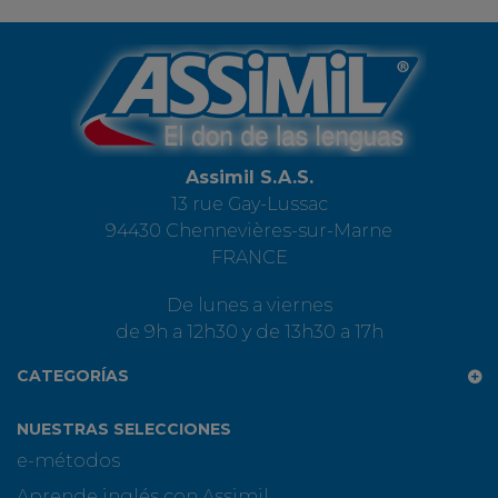
Assimil S.A.S.
13 rue Gay-Lussac
94430 Chennevières-sur-Marne
FRANCE
De lunes a viernes
de 9h a 12h30 y de 13h30 a 17h
CATEGORÍAS
NUESTRAS SELECCIONES
e-métodos
Aprende inglés con Assimil