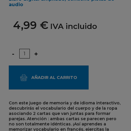
audio
4,99 €
IVA incluido
Cantidad
-
+
AÑADIR AL CARRITO
Con este juego de memoria y de idioma interactivo,
descubrirás el vocabulario del cuerpo y de la ropa
asociando 2 cartas que van juntas para formar
parejas. Atención : ambas cartas se parecen pero
no son totalmente idénticas. ¡Así aprendes a
memorizar vocabulario en francés, ejercitas la