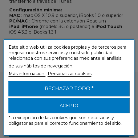
transferirlo a través de iTunes.
Configuración mínima:
MAC
: mac OS X 10.9 o superior, iBooks 1.0 o superior
PC/MAC
: Chrome con la extensión Readium
iPad
,
iPhone
(modelo 3G o posterior) e
iPod Touch
:
iOS 4.3.3 e iBooks 1.3.1
Este sitio web utiliza cookies propias y de terceros para
mejorar nuestros servicios y mostrarle publicidad
relacionada con sus preferencias mediante el análisis
de sus hábitos de navegación.
Más información
Personalizar cookies
RECHAZAR TODO *
ACEPTO
¿Tienes alguna pregunta sobre nuestros
productos?
* a excepción de las cookies que son necesarias y
obligatorias para el correcto funcionamiento del sitio.
CONTÁCTANOS