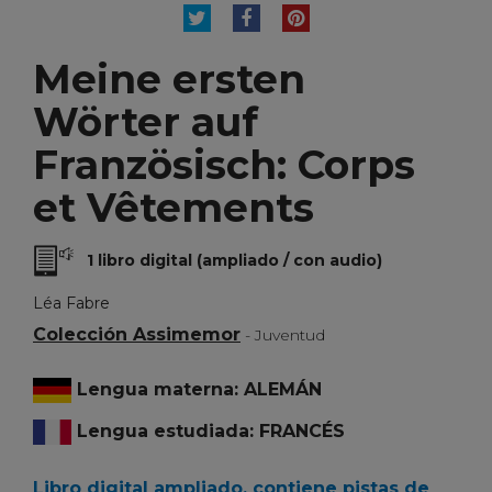
TUITEAR
COMPARTIR
PINTEREST
Meine ersten
Wörter auf
Französisch: Corps
et Vêtements
1 libro digital (ampliado / con audio)
Léa Fabre
Colección Assimemor
- Juventud
Lengua materna: ALEMÁN
Lengua estudiada: FRANCÉS
Libro digital ampliado, contiene pistas de