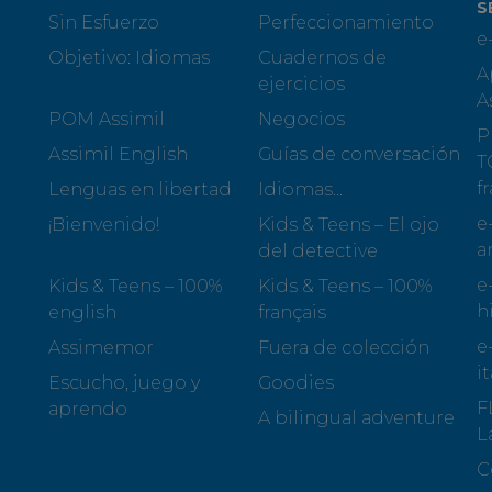
S
Sin Esfuerzo
Perfeccionamiento
e
Objetivo: Idiomas
Cuadernos de
A
ejercicios
A
POM Assimil
Negocios
P
Assimil English
Guías de conversación
T
f
Lenguas en libertad
Idiomas...
e
¡Bienvenido!
Kids & Teens – El ojo
a
del detective
e
Kids & Teens – 100%
Kids & Teens – 100%
h
english
français
e
Assimemor
Fuera de colección
i
Escucho, juego y
Goodies
F
aprendo
A bilingual adventure
L
C