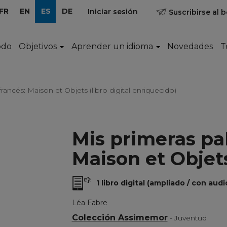
FR
EN
ES
DE
Iniciar sesión
Suscribirse al b
odo
Objetivos
Aprender un idioma
Novedades
T
rancés: Maison et Objets (libro digital enriquecido)
Mis primeras pal
Maison et Objet
1 libro digital (ampliado / con audi
Léa Fabre
Colección Assimemor
- Juventud