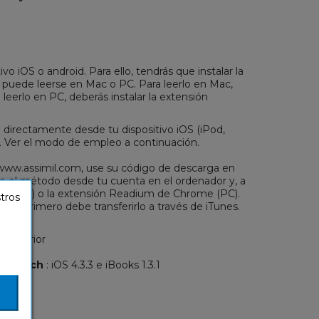
ivo iOS o android. Para ello, tendrás que instalar la
n puede leerse en Mac o PC. Para leerlo en Mac,
a leerlo en PC, deberás instalar la extensión
 directamente desde tu dispositivo iOS (iPod,
r. Ver el modo de empleo a continuación.
b www.assimil.com, use su código de descarga en
te el método desde tu cuenta en el ordenador y, a
oks (MAC) o la extensión Readium de Chrome (PC).
stros
Pad, primero debe transferirlo a través de iTunes.
o superior
m
d Touch
: iOS 4.3.3 e iBooks 1.3.1