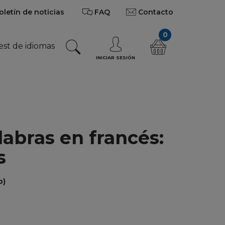
oletín de noticias
FAQ
Contacto
0
est de idiomas
INICIAR SESIÓN
abras en francés:
s
o)