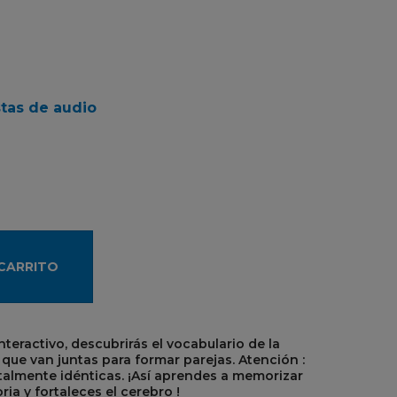
stas de audio
 CARRITO
teractivo, descubrirás el vocabulario de la
que van juntas para formar parejas. Atención :
almente idénticas. ¡Así aprendes a memorizar
ria y fortaleces el cerebro !