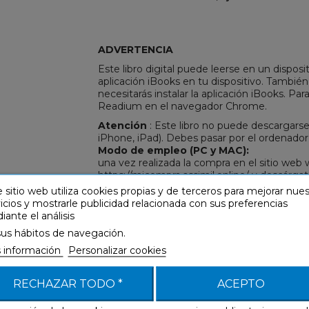
ADVERTENCIA
R
REST
Este libro digital puede leerse en un disposit
aplicación iBooks en tu dispositivo. Tambié
necesitarás instalar la aplicación iBooks. Par
Readium en el navegador Chrome.
Atención
: Este libro no puede descargarse
iPhone, iPad). Debes pasar por el ordenado
Modo de empleo (PC y MAC):
una vez realizada la compra en el sitio we
https://micompra.assimil.online/ y descárga
continuación, ábrelo con la aplicación iBo
 sitio web utiliza cookies propias y de terceros para mejorar nue
Para leer este archivo en tu iPod, iPhone o i
icios y mostrarle publicidad relacionada con sus preferencias
ante el análisis
Configuración mínima:
MAC
: mac OS X 10.9 o superior, iBooks 1.0 
sus hábitos de navegación.
PC/MAC
: Chrome con la extensión Readiu
 información
Personalizar cookies
iPad
,
iPhone
(modelo 3G o posterior) e
iPo
RECHAZAR TODO *
ACEPTO