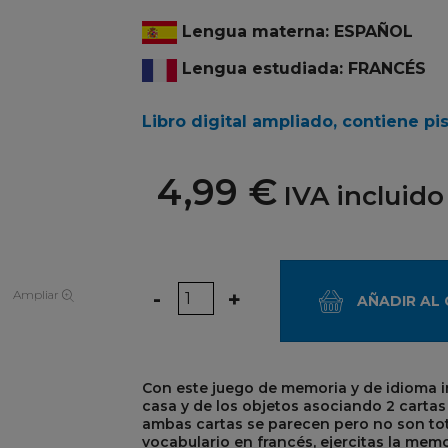
Lengua materna: ESPAÑOL
Lengua estudiada: FRANCÉS
Libro digital ampliado, contiene pi
4,99 €
IVA incluido
Cantidad
-
+
Ampliar
AÑADIR AL
Con este juego de memoria y de idioma in
casa y de los objetos asociando 2 cartas 
ambas cartas se parecen pero no son tot
vocabulario en francés, ejercitas la memo