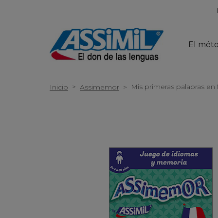
El mét
>
Mis primeras palabras en f
Inicio
Assimemor
>