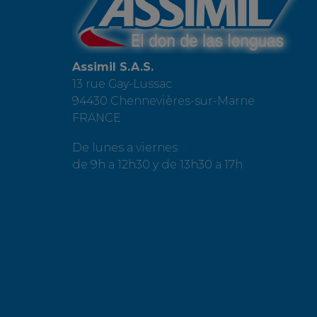
Assimil S.A.S.
13 rue Gay-Lussac
94430 Chennevières-sur-Marne
FRANCE
De lunes a viernes
de 9h a 12h30 y de 13h30 a 17h