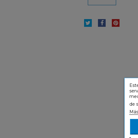
TUITEAR
COMPARTI
PINTE
Este
serv
medi
de 
Más