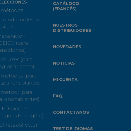
ELECCIONES
CATÁLOGO
(FRANCÉS)
-métodos
prende inglés con
NUESTROS
ssimil
DISTRIBUIDORES
reparacion
OEIC® (para
NOVEDADES
rancófonos)
-courses (para
NOTICIAS
ngloparlantes)
-métodos (para
MI CUENTA
ispanohablantes)
-metodi (para
FAQ
talianohablantes)
LE (Français
CONTÁCTANOS
angues Etrangère)
offrets collector
TEST DE IDIOMAS