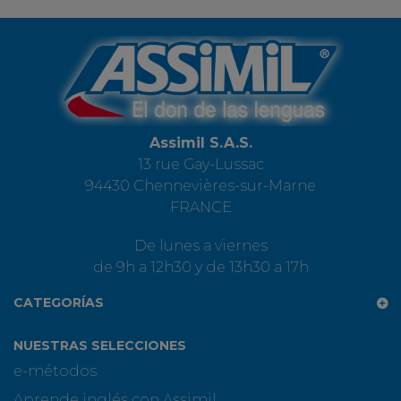
Assimil S.A.S.
13 rue Gay-Lussac
94430 Chennevières-sur-Marne
FRANCE
De lunes a viernes
de 9h a 12h30 y de 13h30 a 17h
CATEGORÍAS
NUESTRAS SELECCIONES
e-métodos
Aprende inglés con Assimil