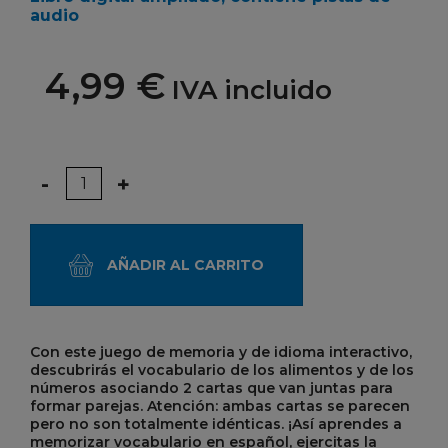
audio
4,99 €
IVA incluido
Cantidad
-
+
AÑADIR AL CARRITO
Con este juego de memoria y de idioma interactivo,
descubrirás el vocabulario de los alimentos y de los
números asociando 2 cartas que van juntas para
formar parejas. Atención: ambas cartas se parecen
pero no son totalmente idénticas. ¡Así aprendes a
memorizar vocabulario en español, ejercitas la