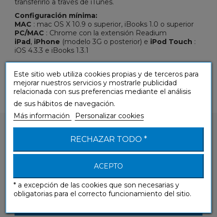
transferirlo a través de iTunes.
Configuración mínima:
MAC
: mac OS X 10.9 o superior, iBooks 1.0 o superior
PC/MAC
: Chrome con la extensión Readium
iPad
,
iPhone
(modelo 3G o posterior) e
iPod Touch
:
iOS 4.3.3 e iBooks 1.3.1
Este sitio web utiliza cookies propias y de terceros para
mejorar nuestros servicios y mostrarle publicidad
relacionada con sus preferencias mediante el análisis
de sus hábitos de navegación.
Más información
Personalizar cookies
RECHAZAR TODO *
ACEPTO
¿Tienes alguna pregunta sobre nuestros
productos?
* a excepción de las cookies que son necesarias y
obligatorias para el correcto funcionamiento del sitio.
CONTÁCTANOS