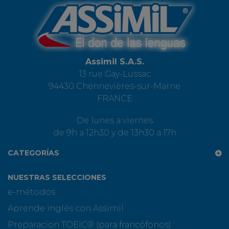
Assimil S.A.S.
13 rue Gay-Lussac
94430 Chennevières-sur-Marne
FRANCE
De lunes a viernes
de 9h a 12h30 y de 13h30 a 17h
CATEGORÍAS
NUESTRAS SELECCIONES
e-métodos
Aprende inglés con Assimil
Preparacion TOEIC® (para francófonos)