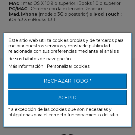
MAC
: mac OS X 10.9 o superior, iBooks 1.0 o superior
PC/MAC
: Chrome con la extensión Readium
iPad
,
iPhone
(modelo 3G o posterior) e
iPod Touch
:
iOS 4.3.3 e iBooks 1.3.1
Este sitio web utiliza cookies propias y de terceros para
mejorar nuestros servicios y mostrarle publicidad
relacionada con sus preferencias mediante el análisis
de sus hábitos de navegación.
Más información
Personalizar cookies
RECHAZAR TODO *
¿Tienes alguna pregunta sobre nuestros
ACEPTO
productos?
* a excepción de las cookies que son necesarias y
obligatorias para el correcto funcionamiento del sitio.
CONTÁCTANOS