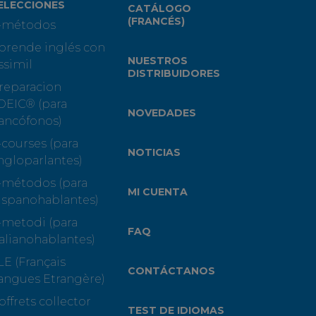
ELECCIONES
CATÁLOGO
(FRANCÉS)
-métodos
prende inglés con
NUESTROS
ssimil
DISTRIBUIDORES
reparacion
OEIC® (para
NOVEDADES
rancófonos)
-courses (para
NOTICIAS
ngloparlantes)
-métodos (para
MI CUENTA
ispanohablantes)
-metodi (para
FAQ
talianohablantes)
LE (Français
CONTÁCTANOS
angues Etrangère)
offrets collector
TEST DE IDIOMAS