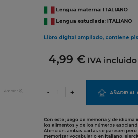
Lengua materna: ITALIANO
Lengua estudiada: ITALIANO
Libro digital ampliado, contiene pi
4,99 €
IVA incluido
Cantidad
-
+
Ampliar
AÑADIR AL
Con este juego de memoria y de idioma in
los
alimentos y de los números
asociando
Atención: ambas cartas se parecen pero 
memorizar vocabulario en italiano, ejerci