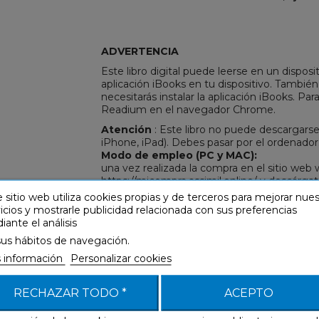
ADVERTENCIA
R
REST
Este libro digital puede leerse en un disposit
aplicación iBooks en tu dispositivo. Tambié
necesitarás instalar la aplicación iBooks. Par
Readium en el navegador Chrome.
Atención
: Este libro no puede descargarse
iPhone, iPad). Debes pasar por el ordenado
Modo de empleo (PC y MAC):
una vez realizada la compra en el sitio we
https://micompra.assimil.online/ y descárga
continuación, ábrelo con la aplicación iBo
 sitio web utiliza cookies propias y de terceros para mejorar nue
Para leer este archivo en tu iPod, iPhone o i
icios y mostrarle publicidad relacionada con sus preferencias
ante el análisis
Configuración mínima:
MAC
: mac OS X 10.9 o superior, iBooks 1.0 
sus hábitos de navegación.
PC/MAC
: Chrome con la extensión Readiu
 información
Personalizar cookies
iPad
,
iPhone
(modelo 3G o posterior) e
iPo
RECHAZAR TODO *
ACEPTO