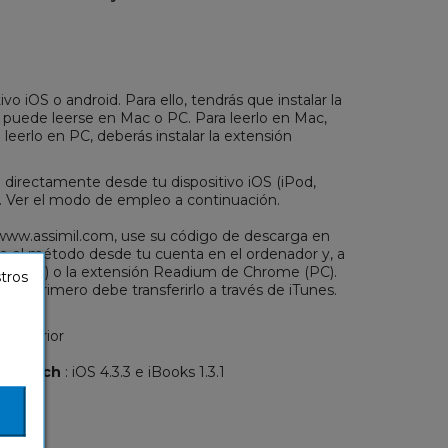
ivo iOS o android. Para ello, tendrás que instalar la
n puede leerse en Mac o PC. Para leerlo en Mac,
a leerlo en PC, deberás instalar la extensión
 directamente desde tu dispositivo iOS (iPod,
r. Ver el modo de empleo a continuación.
b www.assimil.com, use su código de descarga en
te el método desde tu cuenta en el ordenador y, a
oks (MAC) o la extensión Readium de Chrome (PC).
stros
Pad, primero debe transferirlo a través de iTunes.
o superior
m
d Touch
: iOS 4.3.3 e iBooks 1.3.1