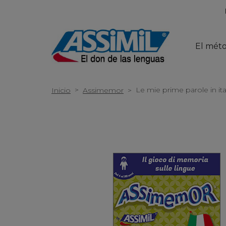
El mét
>
Le mie prime parole in ita
Inicio
Assimemor
>