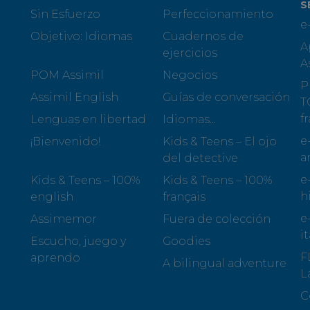
S
Sin Esfuerzo
Perfeccionamiento
e
Objetivo: Idiomas
Cuadernos de
A
ejercicios
A
POM Assimil
Negocios
P
Assimil English
Guías de conversación
T
f
Lenguas en libertad
Idiomas...
e
¡Bienvenido!
Kids & Teens – El ojo
a
del detective
e
Kids & Teens – 100%
Kids & Teens – 100%
h
english
français
e
Assimemor
Fuera de colección
i
Escucho, juego y
Goodies
F
aprendo
A bilingual adventure
L
C