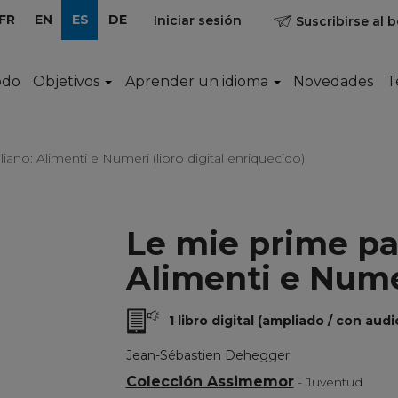
FR
EN
ES
DE
Iniciar sesión
Suscribirse al b
odo
Objetivos
Aprender un idioma
Novedades
T
liano: Alimenti e Numeri (libro digital enriquecido)
Le mie prime par
Alimenti e Nume
1 libro digital (ampliado / con audi
Jean-Sébastien Dehegger
Colección Assimemor
- Juventud