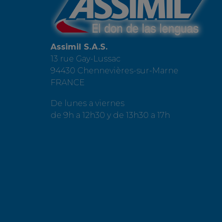
Assimil S.A.S.
13 rue Gay-Lussac
94430 Chennevières-sur-Marne
FRANCE
De lunes a viernes
de 9h a 12h30 y de 13h30 a 17h