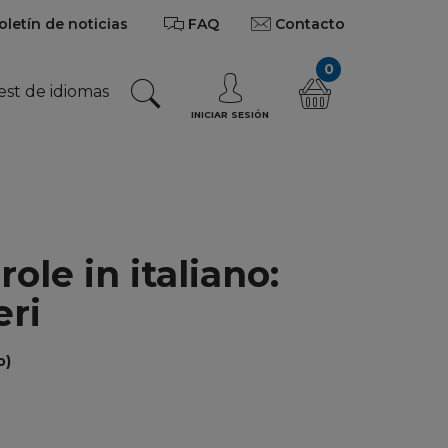
oletín de noticias
FAQ
Contacto
0
est de idiomas
INICIAR SESIÓN
ole in italiano:
ri
o)