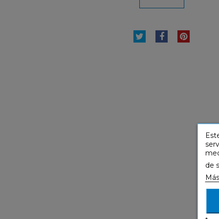
TUITEAR
COMPARTI
PINTE
Este
serv
medi
de 
Más