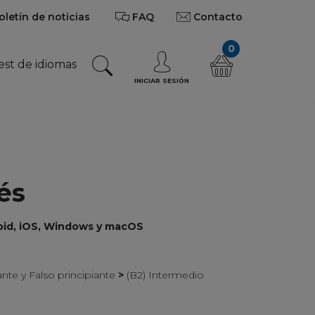
oletín de noticias
FAQ
Contacto
0
est de idiomas
INICIAR SESIÓN
és
roid, iOS, Windows y macOS
iante y Falso principiante
>
(B2) Intermedio