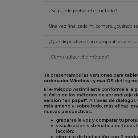
¿Se puede probar el e-método?
R
REST
Una vez finalizada mi compra, ¿cuándo 
¿Qué dispositivos son compatibles y es ob
¿Cómo utilizar el e-método?
Te presentamos las versiones para
table
ordenador Windows y macOS
del legen
El e-método Assimil está conforme a la
al éxito de los métodos de aprendizaje d
versión "en papel"
. A través de diálogo
más ameno y, sobre todo, más eficaz, gra
nuevas perspectivas:
grabarse la voz y comparar tu pronu
visualización sistemática de todas
lección;
ejercicio de traducción con 2 modo