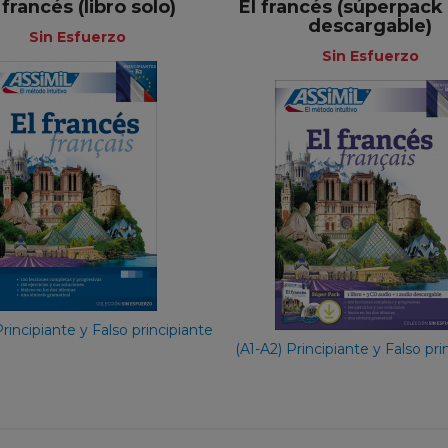
 francés (libro solo)
El francés (súperpack
descargable)
+
+
Sin Esfuerzo
Sin Esfuerzo
Sin Esfuerzo
Sin Esfue
Español
Espa
29,90 €
65,90 €
Principiante y Falso principiante
(A1-A2) Principiante y Falso pri