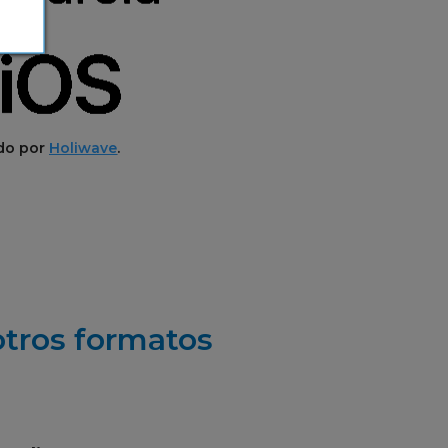
ado por
Holiwave
.
otros formatos