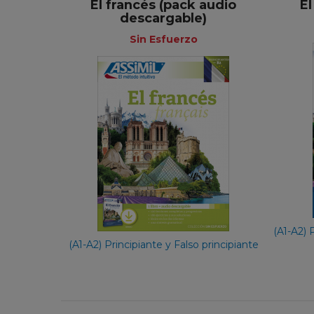
El francés (pack audio
El
descargable)
+
Sin Esfuerzo
Sin Esfuerzo
Español
49,90 €
(A1-A2) 
(A1-A2) Principiante y Falso principiante