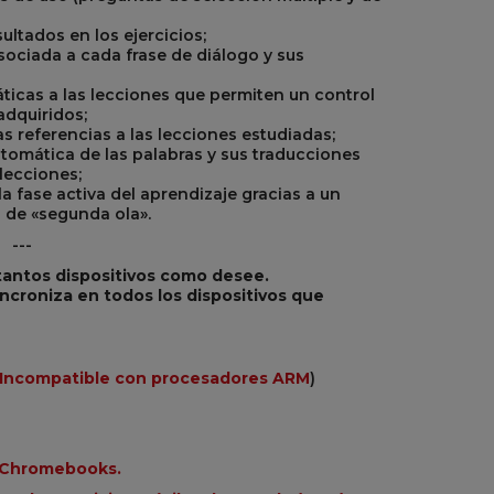
ultados en los ejercicios;
sociada a cada frase de diálogo y sus
áticas a las lecciones que permiten un control
dquiridos;
 referencias a las lecciones estudiadas;
omática de las palabras y sus traducciones
lecciones;
la fase activa del aprendizaje gracias a un
o de «segunda ola».
---
 tantos dispositivos como desee.
incroniza en todos los dispositivos que
Incompatible con procesadores ARM
)
n Chromebooks.