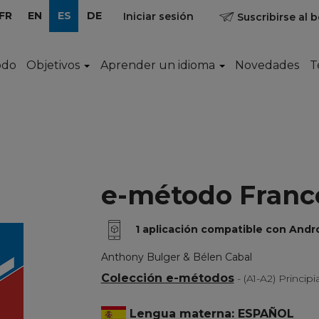
FR
EN
ES
DE
Iniciar sesión
Suscribirse al b
odo
Objetivos
Aprender un idioma
Novedades
T
e-método Franc
1 aplicación compatible con And
Anthony Bulger & Bélen Cabal
Colección e-métodos
- (A1-A2) Princip
Lengua materna: ESPAÑOL