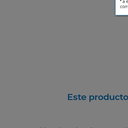
* a 
corr
Este producto