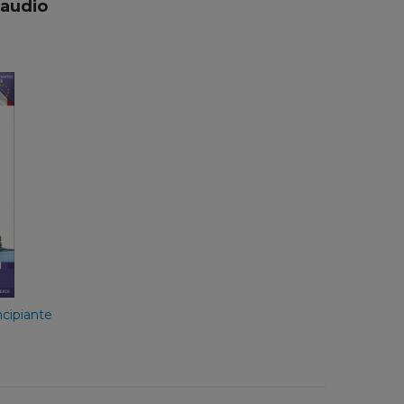
 audio
rzo
ñol
ncipiante