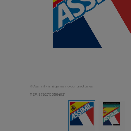
© Assimil - imágenes no contractuales
REF: 9782700564921