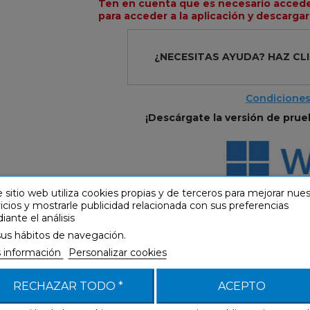
Ten en cuenta que es necesario acceder
para acceder a la aplicación y descarga
¿NECESITAS AYUDA?
HAZ CL
Condiciones
¡Descárgate la versión de prue
 sitio web utiliza cookies propias y de terceros para mejorar nue
icios y mostrarle publicidad relacionada con sus preferencias
ante el análisis
sus hábitos de navegación.
 información
Personalizar cookies
RECHAZAR TODO *
ACEPTO