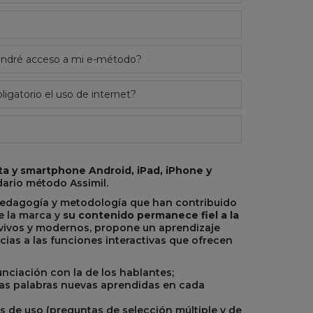
tendré acceso a mi e-método?
ligatorio el uso de internet?
ta y smartphone Android, iPad, iPhone y
dario método Assimil.
 pedagogía y metodología que han contribuido
e la marca y
su contenido permanece fiel a la
s vivos y modernos, propone un aprendizaje
cias a las funciones interactivas que ofrecen
nciación con la de los hablantes;
 las palabras nuevas aprendidas en cada
s de uso (preguntas de selección múltiple y de