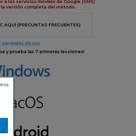
 a los servicios móviles de Google (GMS)
r la versión completa del método.
IC AQUÍ
(PREGUNTAS FRECUENTES)
 generales de uso
ba y prueba las 7 primeras lecciones!
stros