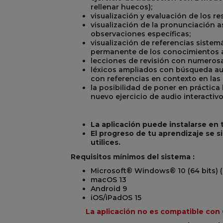
rellenar huecos);
visualización y evaluación de los res
visualización de la pronunciación a
observaciones específicas;
visualización de referencias sistem
permanente de los conocimientos a
lecciones de revisión con numerosas
léxicos ampliados con búsqueda aut
con referencias en contexto en las 
la posibilidad de poner en práctica 
nuevo ejercicio de audio interactiv
La aplicación puede instalarse en
El progreso de tu aprendizaje se s
utilices.
Requisitos mínimos del sistema :
Microsoft® Windows® 10 (64 bits) (
macOS 13
Android 9
iOS/iPadOS 15
La aplicación no es compatible co