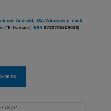
ble con Android, iOS, Windows y macS
e :
"
El francés
", ISBN
9782700509038
)
 CARRITO
 e-método?