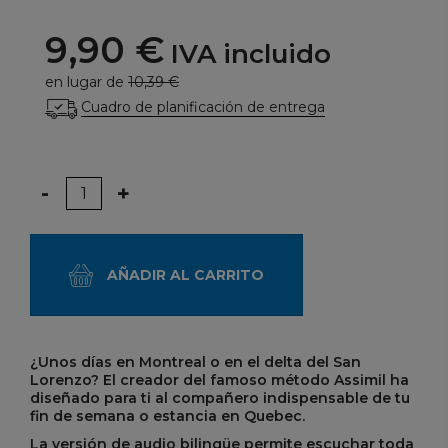
9,90 €
IVA incluido
en lugar de
10,39 €
Cuadro de planificación de entrega
Cantidad
-
+
AÑADIR AL CARRITO
¿Unos días en Montreal o en el delta del San
Lorenzo? El creador del famoso método Assimil ha
diseñado para ti al compañero indispensable de tu
fin de semana o estancia en Quebec.
La versión de audio bilingüe permite escuchar toda