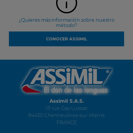
¿Quieres más información sobre nuestro
método?
CONOCER ASSIMIL
Assimil S.A.S.
13 rue Gay-Lussac
94430 Chennevières-sur-Marne
FRANCE