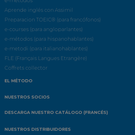
e-métodos
Aprende inglés con Assimil
Preparacion TOEIC® (para francófonos)
e-courses (para angloparlantes)
e-métodos (para hispanohablantes)
e-metodi (para italianohablantes)
FLE (Français Langues Etrangère)
Coffrets collector
EL MÉTODO
NUESTROS SOCIOS
DESCARGA NUESTRO CATÁLOGO (FRANCÉS)
NUESTROS DISTRIBUIDORES