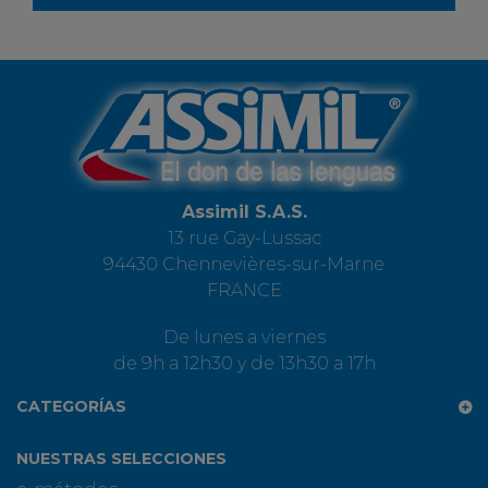
Assimil S.A.S.
13 rue Gay-Lussac
94430 Chennevières-sur-Marne
FRANCE
De lunes a viernes
de 9h a 12h30 y de 13h30 a 17h
CATEGORÍAS
NUESTRAS SELECCIONES