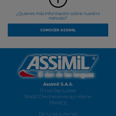
¿Quieres más información sobre nuestro
método?
CONOCER ASSIMIL
Assimil S.A.S.
13 rue Gay-Lussac
94430 Chennevières-sur-Marne
FRANCE
De lunes a viernes