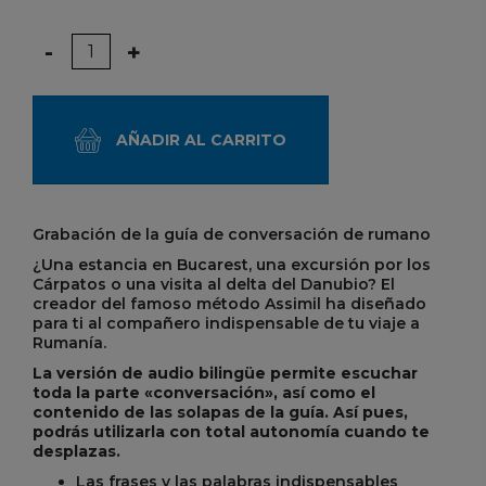
Cantidad
-
+
AÑADIR AL CARRITO
Grabación de la guía de conversación de rumano
¿Una estancia en Bucarest, una excursión por los
Cárpatos o una visita al delta del Danubio? El
creador del famoso método Assimil ha diseñado
para ti al compañero indispensable de tu viaje a
Rumanía.
La versión de audio bilingüe permite escuchar
toda la parte «conversación», así como el
contenido de las solapas de la guía. Así pues,
podrás utilizarla con total autonomía cuando te
desplazas.
Las frases y las palabras indispensables