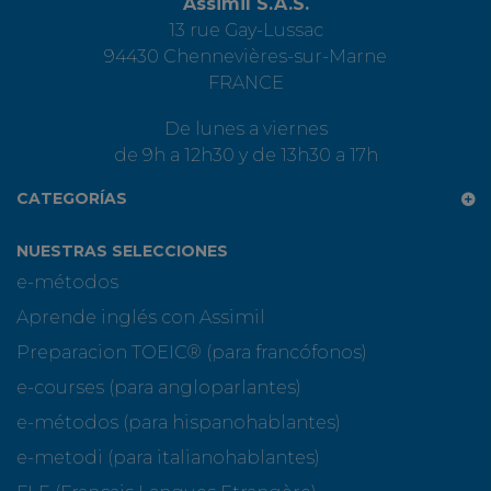
Assimil S.A.S.
13 rue Gay-Lussac
94430 Chennevières-sur-Marne
FRANCE
De lunes a viernes
de 9h a 12h30 y de 13h30 a 17h
CATEGORÍAS
NUESTRAS SELECCIONES
e-métodos
Aprende inglés con Assimil
Preparacion TOEIC® (para francófonos)
e-courses (para angloparlantes)
e-métodos (para hispanohablantes)
e-metodi (para italianohablantes)