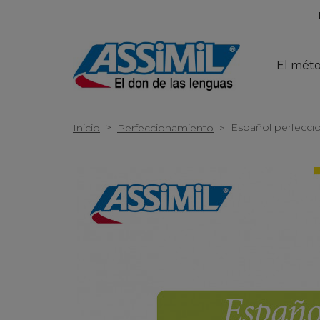
El mét
>
Español perfecci
Inicio
Perfeccionamiento
>