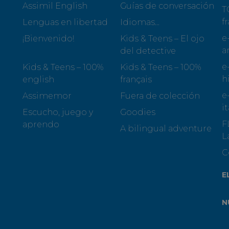
Assimil English
Guías de conversación
T
f
Lenguas en libertad
Idiomas...
e
¡Bienvenido!
Kids & Teens – El ojo
a
del detective
e
Kids & Teens – 100%
Kids & Teens – 100%
h
english
français
e
Assimemor
Fuera de colección
i
Escucho, juego y
Goodies
F
aprendo
A bilingual adventure
L
C
E
N