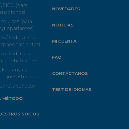
OEIC® (para
NOVEDADES
rancófonos)
-courses (para
NOTICIAS
ngloparlantes)
-métodos (para
MI CUENTA
ispanohablantes)
-metodi (para
FAQ
talianohablantes)
LE (Français
CONTÁCTANOS
angues Etrangère)
offrets collector
TEST DE IDIOMAS
L MÉTODO
UESTROS SOCIOS