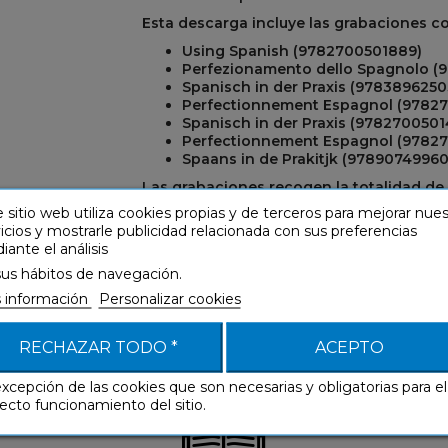
Esta descarga incluye las grabaciones c
Using Spanish (9782700501889)
Perfezionamento dello Spagnolo (
R
REST
Spanisch in der Praxis (9783896250
Perfectionnement Espagnol (9782
Spanisch in der Praxis (9782700501
Perfectionnement Espagnol (9782
Spaans in de Prakitjk (97890749960
Las grabaciones recogen la totalidad de 
ejercicios de traducción del libro. Están
 sitio web utiliza cookies propias y de terceros para mejorar nue
profesionales.
icios y mostrarle publicidad relacionada con sus preferencias
ante el análisis
sus hábitos de navegación.
 información
Personalizar cookies
RECHAZAR TODO *
ACEPTO
excepción de las cookies que son necesarias y obligatorias para el
ecto funcionamiento del sitio.