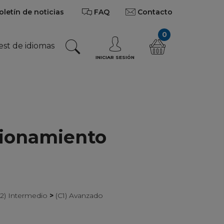
oletín de noticias
FAQ
Contacto
0
est de idiomas
INICIAR SESIÓN
cionamiento
B2) Intermedio
>
(C1) Avanzado