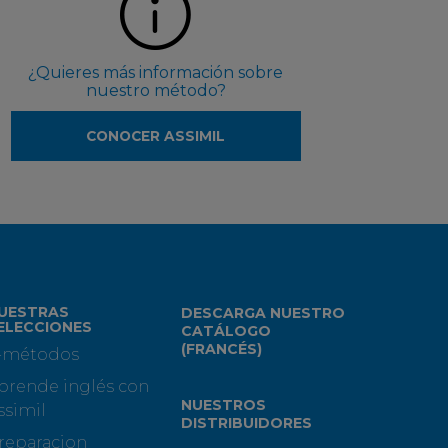
¿Quieres más información sobre
nuestro método?
CONOCER ASSIMIL
UESTRAS
DESCARGA NUESTRO
ELECCIONES
CATÁLOGO
(FRANCÉS)
-métodos
prende inglés con
NUESTROS
ssimil
DISTRIBUIDORES
reparacion