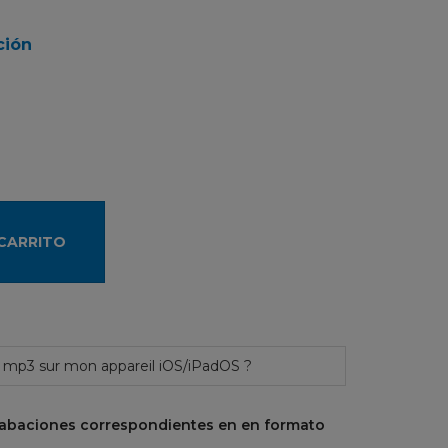
ción
 CARRITO
 mp3 sur mon appareil iOS/iPadOS ?
rabaciones correspondientes en
en formato