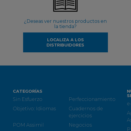
¿Deseas ver nuestros productos en
la tienda?
LOCALIZA A LOS
DISTRIBUIDORES
CATEGORÍAS
N
S
Sin Esfuerzo
Perfeccionamiento
e
Objetivo: Idiomas
Cuadernos de
A
ejercicios
A
POM Assimil
Negocios
P