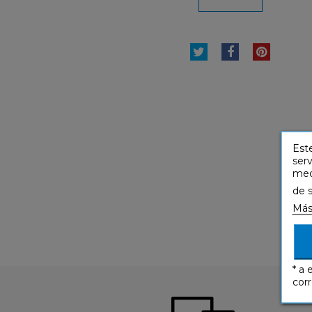
TUITEAR
COMPARTI
PINTE
Este
serv
medi
de 
Más
* a 
corr