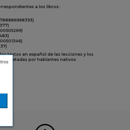
orrespondientes
a los libros:
9788886968393)
377)
700505269)
483)
700501346)
37)
los textos en español de las lecciones y los
 interpretadas por hablantes nativos
stros