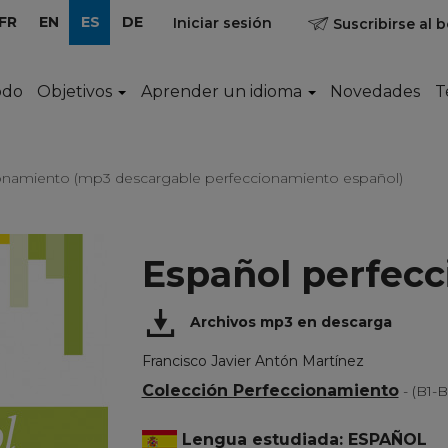
FR
EN
ES
DE
Iniciar sesión
Suscribirse al b
odo
Objetivos
Aprender un idioma
Novedades
T
onamiento (mp3 descargable perfeccionamiento español)
Español perfec
Archivos mp3 en descarga
Francisco Javier Antón Martínez
Colección Perfeccionamiento
- (B1-
Lengua estudiada: ESPAÑOL