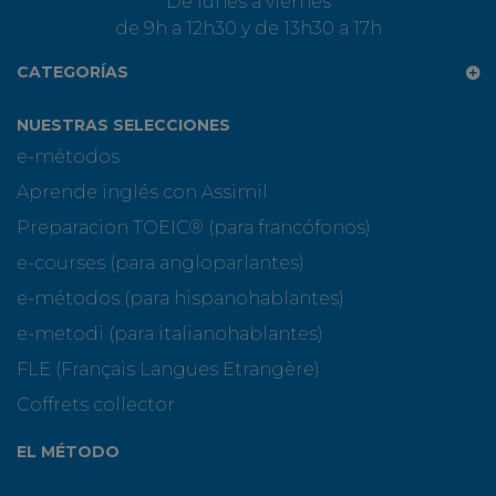
De lunes a viernes
de 9h a 12h30 y de 13h30 a 17h
CATEGORÍAS
NUESTRAS SELECCIONES
e-métodos
Aprende inglés con Assimil
Preparacion TOEIC® (para francófonos)
e-courses (para angloparlantes)
e-métodos (para hispanohablantes)
e-metodi (para italianohablantes)
FLE (Français Langues Etrangère)
Coffrets collector
EL MÉTODO