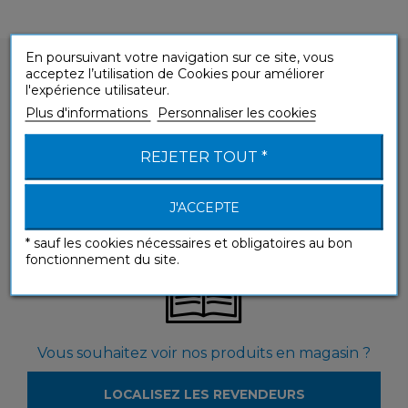
En poursuivant votre navigation sur ce site, vous
acceptez l’utilisation de Cookies pour améliorer
l'expérience utilisateur.
Plus d'informations
Personnaliser les cookies
Vous avez une question sur un de nos produits
REJETER TOUT *
?
J'ACCEPTE
CONTACTEZ-NOUS
* sauf les cookies nécessaires et obligatoires au bon
fonctionnement du site.
Vous souhaitez voir nos produits en magasin ?
LOCALISEZ LES REVENDEURS