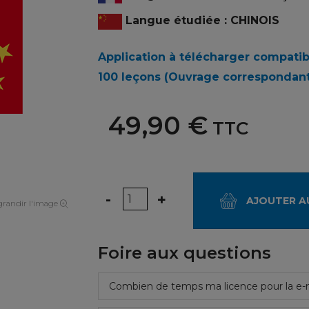
Langue étudiée : CHINOIS
Application à télécharger compati
100 leçons
(Ouvrage correspondant 
49,90 €
TTC
Quantité
-
+
AJOUTER A
randir l'image
Foire aux questions
Combien de temps ma licence pour la e-m