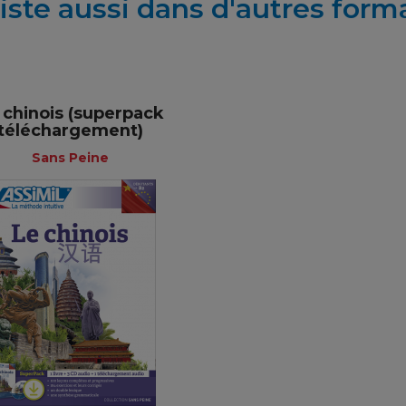
iste aussi dans d'autres form
 chinois (superpack
téléchargement)
+
+
Sans Peine
Sans Peine
Français
65,90 €