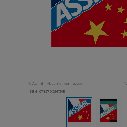
© Assimil - Visuel non contractuel
Ag
ISBN : 9782700561395