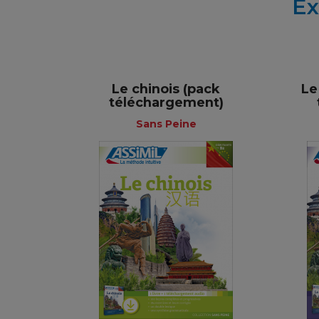
Ex
Le chinois (pack
Le
téléchargement)
+
Sans Peine
Sans Peine
Français
54,90 €