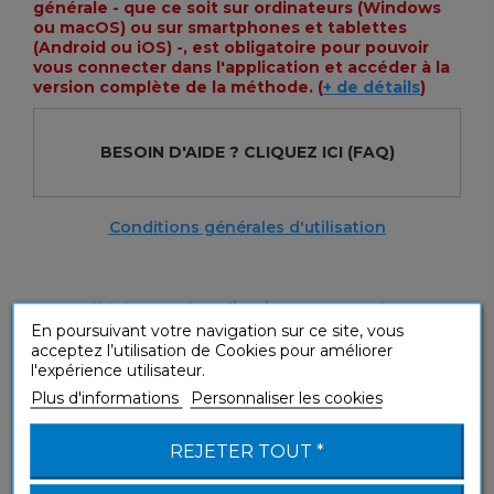
générale - que ce soit sur ordinateurs (Windows
ou macOS) ou sur smartphones et tablettes
(Android ou iOS) -, est obligatoire pour pouvoir
vous connecter dans l'application et accéder à la
version complète de la méthode. (
+ de détails
)
BESOIN D'AIDE ?
CLIQUEZ ICI
(FAQ)
Conditions générales d'utilisation
Téléchargez l'application et testez les 7
premières leçons !
En poursuivant votre navigation sur ce site, vous
acceptez l’utilisation de Cookies pour améliorer
l'expérience utilisateur.
Plus d'informations
Personnaliser les cookies
REJETER TOUT *