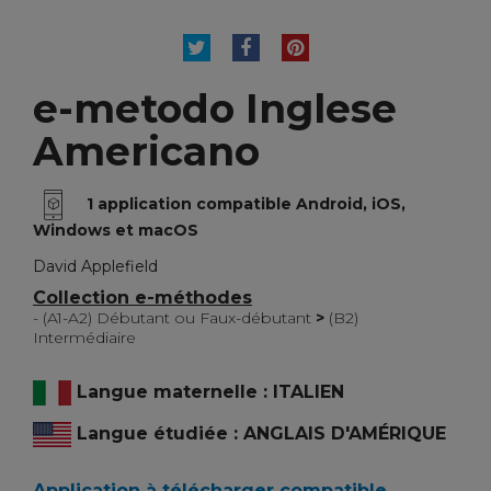
TWEET
PARTAGER
PINTEREST
e-metodo Inglese
Americano
1 application compatible Android, iOS,
Windows et macOS
David Applefield
Collection e-méthodes
- (A1-A2) Débutant ou Faux-débutant
>
(B2)
Intermédiaire
Langue maternelle : ITALIEN
Langue étudiée : ANGLAIS D'AMÉRIQUE
Application à télécharger compatible