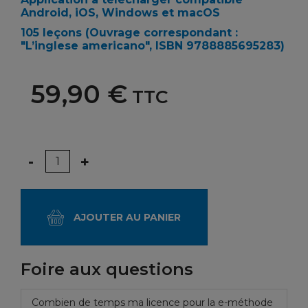
Android, iOS, Windows et macOS
105 leçons
(Ouvrage correspondant :
"
L’inglese americano
",
ISBN 9788885695283)
59,90 €
TTC
Quantité
-
+
AJOUTER AU PANIER
Foire aux questions
Combien de temps ma licence pour la e-méthode