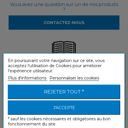
Vous avez une question sur un de nos produits
?
CONTACTEZ-NOUS
En poursuivant votre navigation sur ce site, vous
acceptez l’utilisation de Cookies pour améliorer
Vous souhaitez voir nos produits en magasin ?
l'expérience utilisateur.
Plus d'informations
Personnaliser les cookies
LOCALISEZ LES REVENDEURS
REJETER TOUT *
J'ACCEPTE
* sauf les cookies nécessaires et obligatoires au bon
fonctionnement du site.
Envie d'en savoir plus sur notre méthode ?