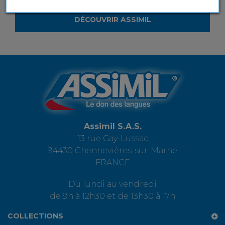
DÉCOUVRIR ASSIMIL
Assimil S.A.S.
13 rue Gay-Lussac
94430 Chennevières-sur-Marne
FRANCE
Du lundi au vendredi
de 9h à 12h30 et de 13h30 à 17h
COLLECTIONS