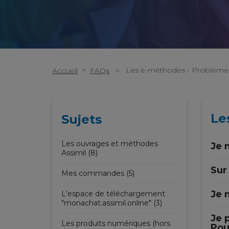
>
Les e-méthodes - Problème
Accueil
FAQs
>
Le
Sujets
Les ouvrages et méthodes
Je n
Assimil (8)
Sur
Mes commandes (5)
Je 
L'espace de téléchargement
"monachat.assimil.online" (3)
Je 
Les produits numériques (hors
Pou