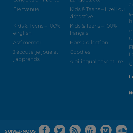
a
Bienvenue !
Kids & Teens – L'œil du
e
détective
h
Kids & Teens – 100%
Kids & Teens – 100%
e
english
français
i
Assimemor
Hors Collection
F
J'écoute, je joue et
Goodies
L
j'apprends
A bilingual adventure
C
L
N
SUIVEZ-NOUS