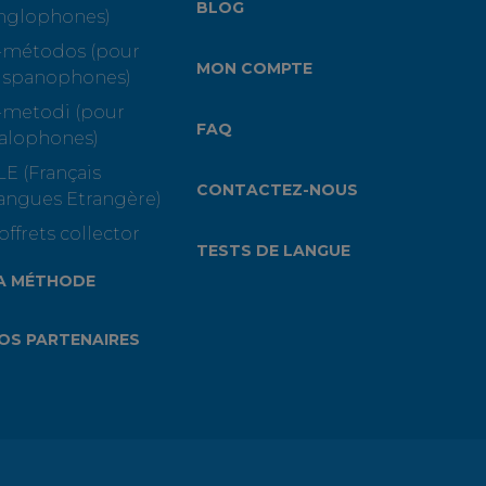
BLOG
nglophones)
-métodos (pour
MON COMPTE
ispanophones)
-metodi (pour
FAQ
talophones)
LE (Français
CONTACTEZ-NOUS
angues Etrangère)
offrets collector
TESTS DE LANGUE
A MÉTHODE
OS PARTENAIRES