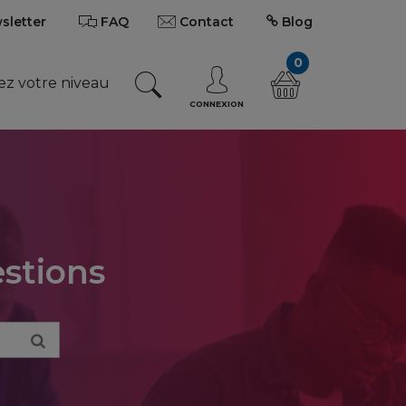
wsletter
FAQ
Contact
Blog
0
ez votre niveau
CONNEXION
estions