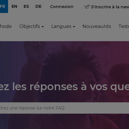
FR
EN
ES
DE
Connexion
S'inscrire à la ne
thode
Objectifs
Langues
Nouveautés
Test
z les réponses à vos qu