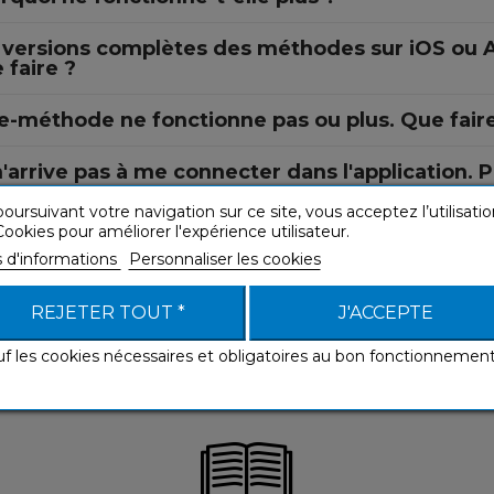
 versions complètes des méthodes sur iOS ou A
 faire ?
e-méthode ne fonctionne pas ou plus. Que fair
n'arrive pas à me connecter dans l'application. 
oursuivant votre navigation sur ce site, vous acceptez l’utilisatio
 micro ne fonctionne pas dans l'application su
ookies pour améliorer l'expérience utilisateur.
s d'informations
Personnaliser les cookies
REJETER TOUT *
J'ACCEPTE
uf les cookies nécessaires et obligatoires au bon fonctionnemen