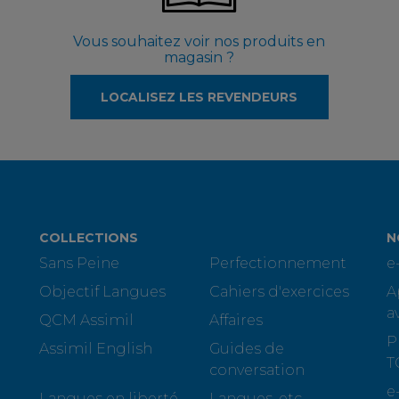
Vous souhaitez voir nos produits en
magasin ?
LOCALISEZ LES REVENDEURS
COLLECTIONS
N
Sans Peine
Perfectionnement
e
Objectif Langues
Cahiers d'exercices
A
a
QCM Assimil
Affaires
P
Assimil English
Guides de
T
conversation
e
Langues en liberté
Langues, etc.