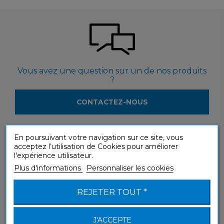
Vous avez une question sur un de nos produits
?
CONTACTEZ-NOUS
En poursuivant votre navigation sur ce site, vous
acceptez l’utilisation de Cookies pour améliorer
l'expérience utilisateur.
Plus d'informations
Personnaliser les cookies
Vous souhaitez voir nos produits en magasin ?
REJETER TOUT *
LOCALISEZ LES REVENDEURS
J'ACCEPTE