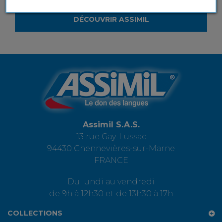
DÉCOUVRIR ASSIMIL
Assimil S.A.S.
13 rue Gay-Lussac
94430 Chennevières-sur-Marne
FRANCE
Du lundi au vendredi
de 9h à 12h30 et de 13h30 à 17h
COLLECTIONS