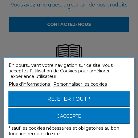
Vous avez une question sur un de nos produits
?
CONTACTEZ-NOUS
En poursuivant votre navigation sur ce site, vous
acceptez l’utilisation de Cookies pour améliorer
Vous souhaitez voir nos produits en magasin ?
l'expérience utilisateur.
Plus d'informations
Personnaliser les cookies
LOCALISEZ LES REVENDEURS
REJETER TOUT *
J'ACCEPTE
* sauf les cookies nécessaires et obligatoires au bon
fonctionnement du site.
Envie d'en savoir plus sur notre méthode ?