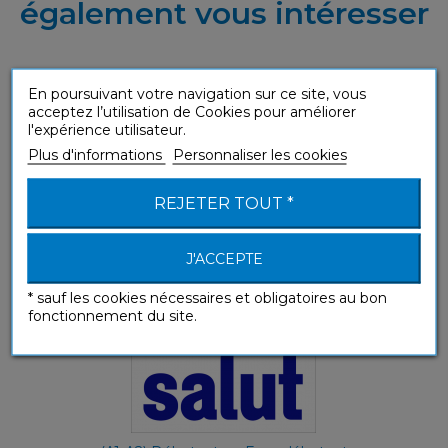
également vous intéresser
En poursuivant votre navigation sur ce site, vous
acceptez l’utilisation de Cookies pour améliorer
Aprender Francés
l'expérience utilisateur.
Plus d'informations
Personnaliser les cookies
Objectif Langues
REJETER TOUT *
J'ACCEPTE
* sauf les cookies nécessaires et obligatoires au bon
fonctionnement du site.