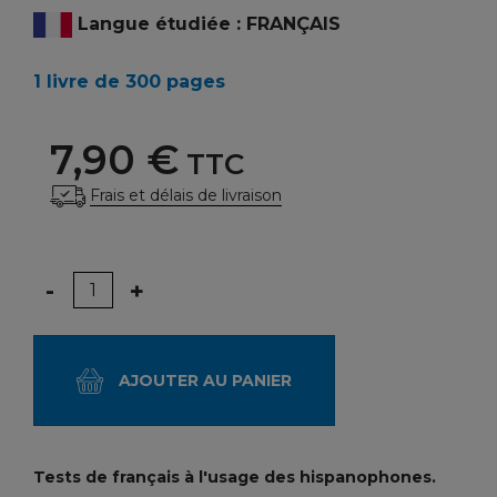
Langue étudiée : FRANÇAIS
1 livre de 300 pages
7,90 €
TTC
Frais et délais de livraison
Quantité
-
+
AJOUTER AU PANIER
Tests de français à l'usage des hispanophones.