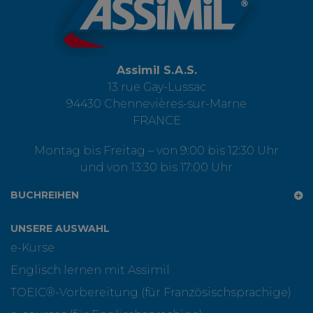
Assimil S.A.S.
13 rue Gay-Lussac
94430 Chennevières-sur-Marne
FRANCE
Montag bis Freitag – von 9:00 bis 12:30 Uhr
und von 13:30 bis 17:00 Uhr
BUCHREIHEN
UNSERE AUSWAHL
e-Kurse
Englisch lernen mit Assimil
TOEIC®-Vorbereitung (für Französischsprachige)