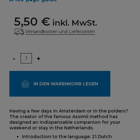
5,50 €
inkl. MwSt.
Versandkosten und Lieferzeiten
Menge
-
+
IN DEN WARENKORB LEGEN
Having a few days in Amsterdam or in the polders?
The creator of the famous Assimil method has
designed an indispensable companion for your
weekend or stay in the Netherlands.
Introduction to the language: 21 Dutch