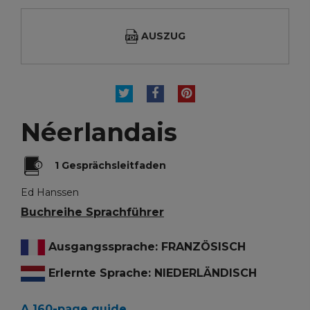
AUSZUG
TWEET
TEILEN
PINTEREST
Néerlandais
1 Gesprächsleitfaden
Ed Hanssen
Buchreihe Sprachführer
Ausgangssprache: FRANZÖSISCH
Erlernte Sprache: NIEDERLÄNDISCH
A 160-page guide