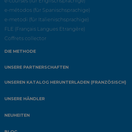
e-courses (für Englischsprachige)
e-métodos (für Spanischsprachige)
e-metodi (für Italienischsprachige)
FLE (Français Langues Etrangère)
Coffrets collector
DIE METHODE
UNSERE PARTNERSCHAFTEN
UNSEREN KATALOG HERUNTERLADEN (FRANZÖSISCH)
UNSERE HÄNDLER
NEUHEITEN
BLOG