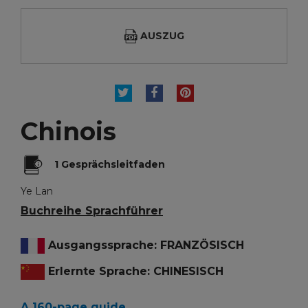
AUSZUG
TWEET
TEILEN
PINTEREST
Chinois
1 Gesprächsleitfaden
Ye Lan
Buchreihe Sprachführer
Ausgangssprache: FRANZÖSISCH
Erlernte Sprache: CHINESISCH
A 160-page guide