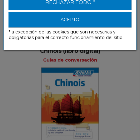
RECHAZAR TODO *
ACEPTO
* a excepción de las cookies que son necesarias y
obligatorias para el correcto funcionamiento del sitio.
Chinois (libro digital)
Guías de conversación