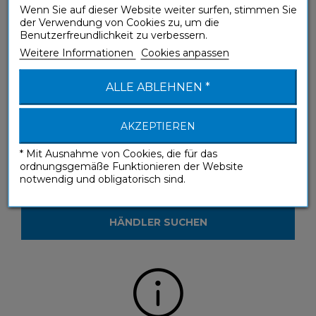
Wenn Sie auf dieser Website weiter surfen, stimmen Sie
Sie haben eine Frage zu einem unserer
der Verwendung von Cookies zu, um die
Produkte?
Benutzerfreundlichkeit zu verbessern.
Weitere Informationen
Cookies anpassen
KONTAKTIEREN SIE UNS
ALLE ABLEHNEN *
AKZEPTIEREN
* Mit Ausnahme von Cookies, die für das
ordnungsgemäße Funktionieren der Website
Sie möchten unsere Produkte in einem
notwendig und obligatorisch sind.
Geschäft sehen?
HÄNDLER SUCHEN