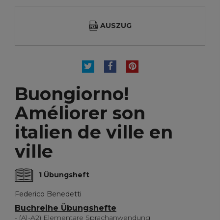
AUSZUG
TWEET
TEILEN
PINTEREST
Buongiorno!
Améliorer son
italien de ville en
ville
1 Übungsheft
Federico Benedetti
Buchreihe Übungshefte
- (A1-A2) Elementare Sprachanwendung