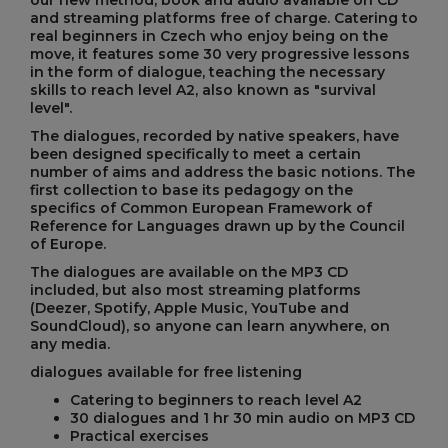
our new method, book and audio available on CD
and streaming platforms free of charge. Catering to
real beginners in Czech who enjoy being on the
move, it features some 30 very progressive lessons
in the form of dialogue, teaching the necessary
skills to reach level A2, also known as "survival
level".
The dialogues, recorded by native speakers, have
been designed specifically to meet a certain
number of aims and address the basic notions. The
first collection to base its pedagogy on the
specifics of Common European Framework of
Reference for Languages drawn up by the Council
of Europe.
The dialogues are available on the MP3 CD
included, but also most streaming platforms
(Deezer, Spotify, Apple Music, YouTube and
SoundCloud), so anyone can learn anywhere, on
any media.
dialogues available for free listening
Catering to beginners to reach level A2
30 dialogues and 1 hr 30 min audio on MP3 CD
Practical exercises