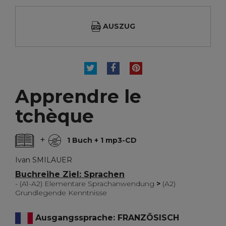
AUSZUG
TWEET
TEILEN
PINTEREST
Apprendre le
tchèque
+
1 Buch + 1 mp3-CD
Ivan SMILAUER
Buchreihe Ziel: Sprachen
- (A1-A2) Elementare Sprachanwendung
>
(A2)
Grundlegende Kenntnisse
Ausgangssprache: FRANZÖSISCH