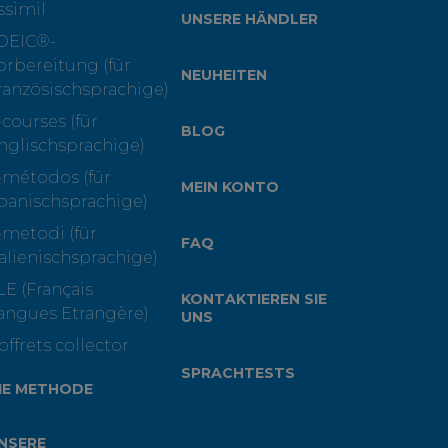
ssimil
UNSERE HÄNDLER
OEIC®-
orbereitung (für
NEUHEITEN
ranzösischsprachige)
-courses (für
BLOG
nglischsprachige)
-métodos (für
MEIN KONTO
panischsprachige)
-metodi (für
FAQ
talienischsprachige)
LE (Français
KONTAKTIEREN SIE
angues Etrangère)
UNS
offrets collector
SPRACHTESTS
IE METHODE
NSERE