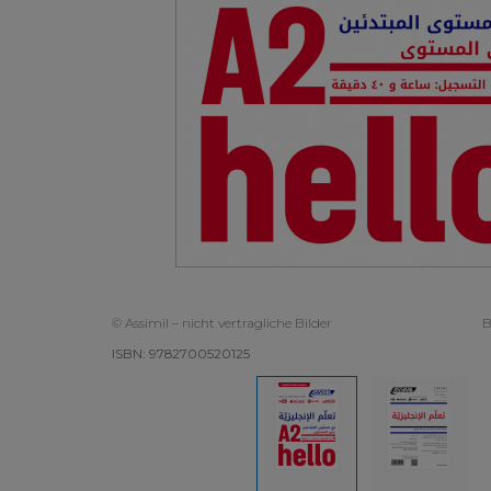
© Assimil – nicht vertragliche Bilder
B
ISBN: 9782700520125