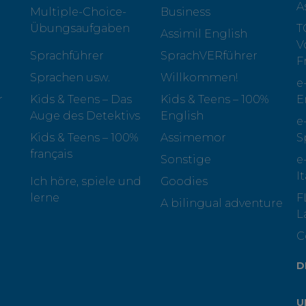
A
Multiple-Choice-
Business
Übungsaufgaben
T
Assimil English
V
Sprachführer
SprachVERführer
F
Sprachen usw.
Willkommen!
e
r
Kids & Teens – Das
Kids & Teens – 100%
E
Auge des Detektivs
English
e
Kids & Teens – 100%
Assimemor
S
français
Sonstige
e
I
Ich höre, spiele und
Goodies
lerne
F
A bilingual adventure
L
C
D
U