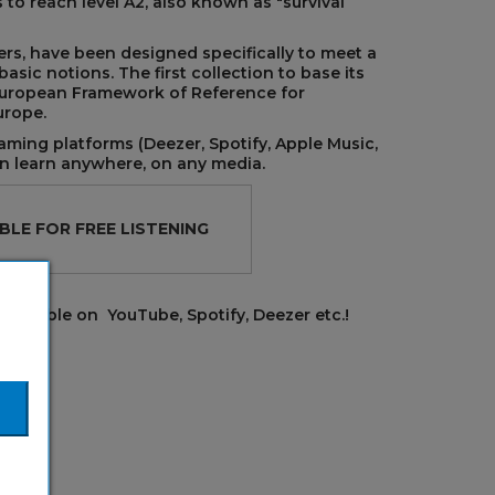
 to reach level A2, also known as "survival
rs, have been designed specifically to meet a
sic notions. The first collection to base its
uropean Framework of Reference for
urope.
aming platforms (Deezer, Spotify, Apple Music,
 learn anywhere, on any media.
BLE FOR FREE LISTENING
l A2
available on YouTube, Spotify, Deezer etc.!