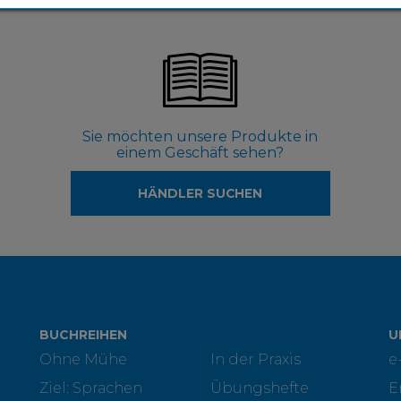
Sie möchten unsere Produkte in
einem Geschäft sehen?
HÄNDLER SUCHEN
BUCHREIHEN
U
Ohne Mühe
In der Praxis
e
Ziel: Sprachen
Übungshefte
E