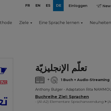
FR
EN
ES
DE
Einloggen
News
ethode
Ziele
Eine Sprache lernen
Neuheite
تعلّم الإنجليزيّة
+
1 Buch + Audio-Streaming
Anthony Bulger - Adaptation Rita NAMMO
Buchreihe Ziel: Sprachen
- (A1-A2) Elementare Sprachanwendung
>
(A