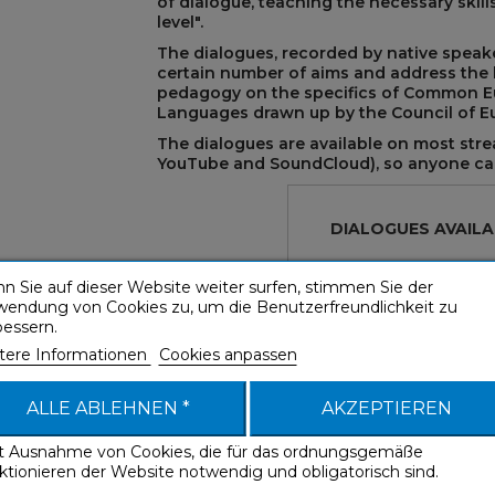
of dialogue, teaching the necessary skills
level".
The dialogues, recorded by native speake
certain number of aims and address the ba
pedagogy on the specifics of Common E
Languages drawn up by the Council of E
The dialogues are available on most stre
YouTube and SoundCloud), so anyone can
REST
DIALOGUES AVAILA
n Sie auf dieser Website weiter surfen, stimmen Sie der
Catering to beginners to reach leve
wendung von Cookies zu, um die Benutzerfreundlichkeit zu
30 dialogues and 1 hr 40 min audio 
bessern.
Practical exercises
tere Informationen
Cookies anpassen
ALLE ABLEHNEN *
AKZEPTIEREN
it Ausnahme von Cookies, die für das ordnungsgemäße
ktionieren der Website notwendig und obligatorisch sind.