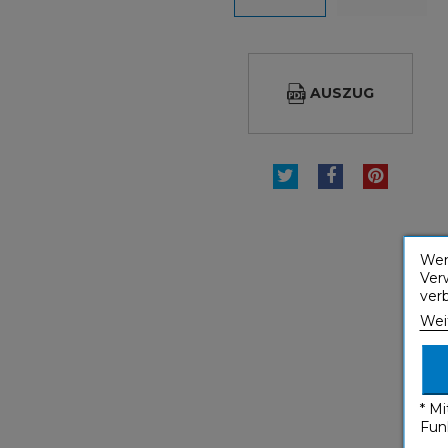
AUSZUG
TWEET
TEILEN
PINTE
Wen
Ver
ver
Wei
* M
Fun