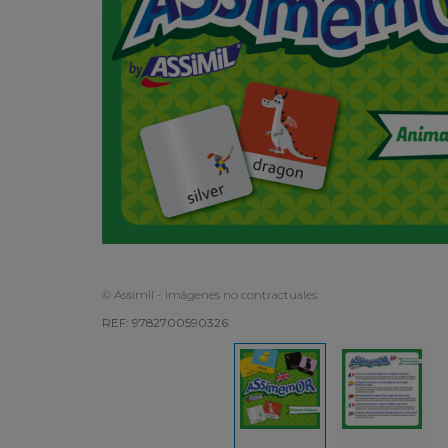
© Assimil - imágenes no contractuales
REF: 9782700590326