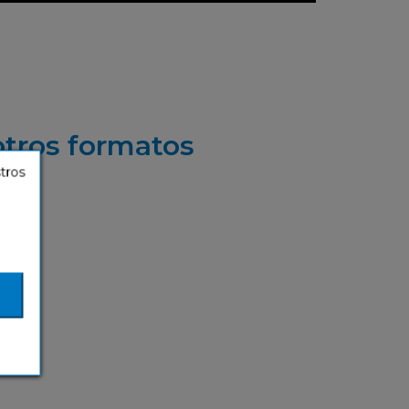
otros formatos
stros