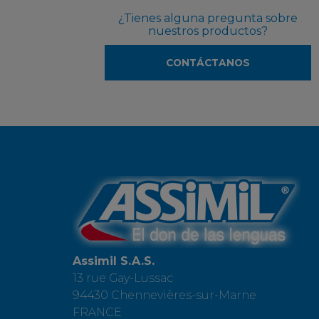
¿Tienes alguna pregunta sobre
nuestros productos?
CONTÁCTANOS
Assimil S.A.S.
13 rue Gay-Lussac
94430 Chennevières-sur-Marne
FRANCE