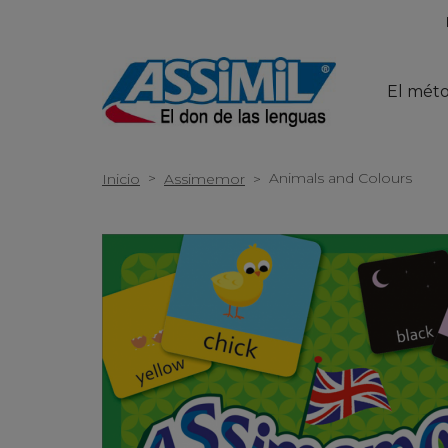
El mét
>
Animals and Colours
Inicio
Assimemor
>