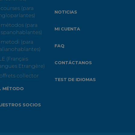
-courses (para
NOTICIAS
ngloparlantes)
-métodos (para
MI CUENTA
ispanohablantes)
-metodi (para
FAQ
talianohablantes)
LE (Français
CONTÁCTANOS
angues Etrangère)
offrets collector
TEST DE IDIOMAS
L MÉTODO
UESTROS SOCIOS