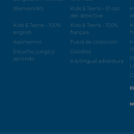
e
¡Bienvenido!
Kids & Teens – El ojo
a
del detective
e
Kids & Teens – 100%
Kids & Teens – 100%
h
english
français
e
Assimemor
Fuera de colección
i
Escucho, juego y
Goodies
F
aprendo
A bilingual adventure
L
C
E
N