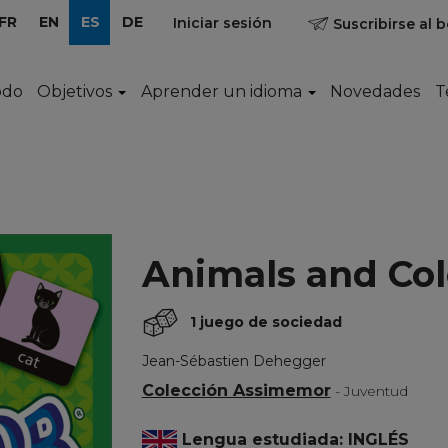
FR
EN
ES
DE
Iniciar sesión
Suscribirse al b
odo
Objetivos
Aprender un idioma
Novedades
T
Animals and Col
1 juego de sociedad
Jean-Sébastien Dehegger
Colección Assimemor
- Juventud
Lengua estudiada: INGLÉS