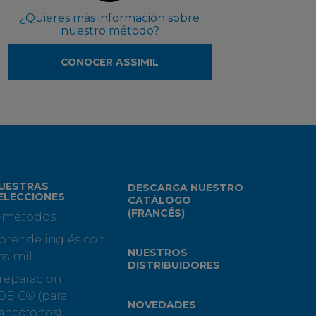
¿Quieres más información sobre
nuestro método?
CONOCER ASSIMIL
UESTRAS
DESCARGA NUESTRO
ELECCIONES
CATÁLOGO
(FRANCÉS)
-métodos
prende inglés con
NUESTROS
ssimil
DISTRIBUIDORES
reparacion
OEIC® (para
NOVEDADES
rancófonos)