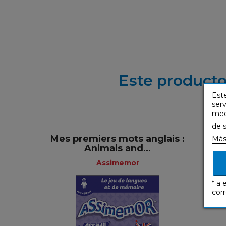
Este producto
Este
serv
medi
de 
Mes premiers mots anglais :
Más
Animals and...
Assimemor
* a 
corr
Assimemor