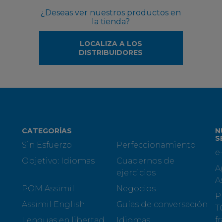
¿Deseas ver nuestros productos en
la tienda?
LOCALIZA A LOS
DISTRIBUIDORES
CATEGORÍAS
N
S
Sin Esfuerzo
Perfeccionamiento
e
Objetivo: Idiomas
Cuadernos de
A
ejercicios
A
POM Assimil
Negocios
P
Assimil English
Guías de conversación
T
f
Lenguas en libertad
Idiomas...