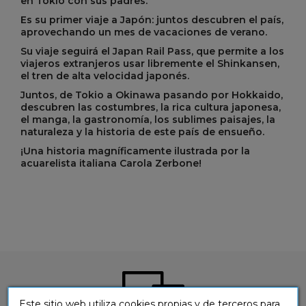
en Tokio con sus padres.
Es su primer viaje a Japón: juntos descubren el país,
aprovechando un mes de vacaciones de verano.
Su viaje seguirá el Japan Rail Pass, que permite a los
viajeros extranjeros usar libremente el Shinkansen,
el tren de alta velocidad japonés.
Juntos, de Tokio a Okinawa pasando por Hokkaido,
descubren las costumbres, la rica cultura japonesa,
el manga, la gastronomía, los sublimes paisajes, la
naturaleza y la historia de este país de ensueño.
¡Una historia magníficamente ilustrada por la
acuarelista italiana Carola Zerbone!
Este sitio web utiliza cookies propias y de terceros para