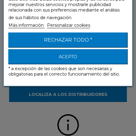
mejorar nuestros servicios y mostrarle publicidad
relacionada con sus preferencias mediante el análisis
¿Tienes alguna pregunta sobre nuestros
de sus hábitos de navegación.
productos?
Más información
Personalizar cookies
CONTÁCTANOS
RECHAZAR TODO *
ACEPTO
* a excepción de las cookies que son necesarias y
obligatorias para el correcto funcionamiento del sitio.
¿Deseas ver nuestros productos en la tienda?
LOCALIZA A LOS DISTRIBUIDORES