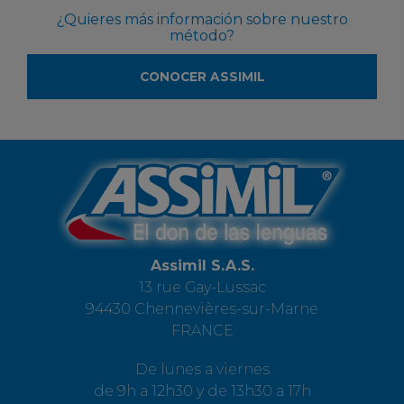
¿Quieres más información sobre nuestro
método?
CONOCER ASSIMIL
Assimil S.A.S.
13 rue Gay-Lussac
94430 Chennevières-sur-Marne
FRANCE
De lunes a viernes
de 9h a 12h30 y de 13h30 a 17h