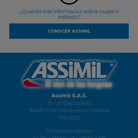
¿Quieres más información sobre nuestro
método?
CONOCER ASSIMIL
Assimil S.A.S.
13 rue Gay-Lussac
94430 Chennevières-sur-Marne
FRANCE
De lunes a viernes