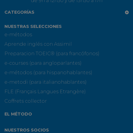
de 9h a 12h30 y de 13h30 a 17h
CATEGORÍAS
NUESTRAS SELECCIONES
e-métodos
Aprende inglés con Assimil
Preparacion TOEIC® (para francófonos)
e-courses (para angloparlantes)
e-métodos (para hispanohablantes)
e-metodi (para italianohablantes)
FLE (Français Langues Etrangère)
Coffrets collector
EL MÉTODO
NUESTROS SOCIOS