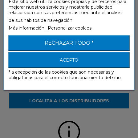
Este sitio web utiliza cookies propias y de terceros para
mejorar nuestros servicios y mostrarle publicidad
relacionada con sus preferencias mediante el análisis
¿Tienes alguna pregunta sobre nuestros
de sus hábitos de navegación.
productos?
Más información
Personalizar cookies
CONTÁCTANOS
RECHAZAR TODO *
ACEPTO
* a excepción de las cookies que son necesarias y
obligatorias para el correcto funcionamiento del sitio.
¿Deseas ver nuestros productos en la tienda?
LOCALIZA A LOS DISTRIBUIDORES