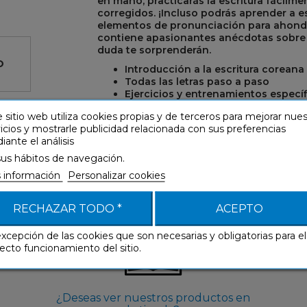
en mano, practicarás la escritura fácilmen
corregidos. ¡Incluso podrás aprender a e
elementos de pronunciación para ahonda
contiene apasionantes anécdotas sobre l
duda te sorprenderán.
O
Introducción a la escritura coreana
Todas las letras paso a paso
Ejercicios y entrenamientos especí
 sitio web utiliza cookies propias y de terceros para mejorar nue
R
REST
icios y mostrarle publicidad relacionada con sus preferencias
ante el análisis
sus hábitos de navegación.
 información
Personalizar cookies
RECHAZAR TODO *
ACEPTO
excepción de las cookies que son necesarias y obligatorias para el
ecto funcionamiento del sitio.
¿Deseas ver nuestros productos en