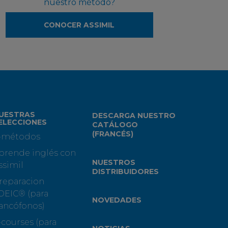
nuestro método?
CONOCER ASSIMIL
UESTRAS
DESCARGA NUESTRO
ELECCIONES
CATÁLOGO
(FRANCÉS)
-métodos
prende inglés con
NUESTROS
ssimil
DISTRIBUIDORES
reparacion
OEIC® (para
NOVEDADES
rancófonos)
-courses (para