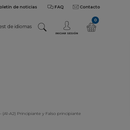
oletín de noticias
FAQ
Contacto
0
est de idiomas
INICIAR SESIÓN
- (A1-A2) Principiante y Falso principiante