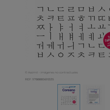
© Assimil - imágenes no contractuales
REF: 9788885695535