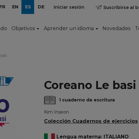
FR
EN
ES
DE
Iniciar sesión
Suscribirse al b
odo
Objetivos
Aprender un idioma
Novedades
T
asi
Coreano Le basi
1 cuaderno de escritura
Kim Inseon
Colección Cuadernos de ejercicios
Lengua materna: ITALIANO