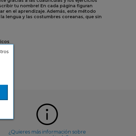
te gracias a las cuadrículas y los ejercicios
scribir tu nombre! En cada página figuran
r en el aprendizaje. Además, este método
a lengua y las costumbres coreanas, que sin
ficos
stros
¿Quieres más información sobre