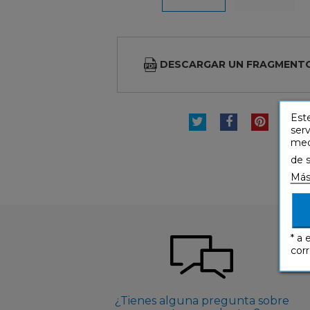
DESCARGAR UN FRAGMENT
Este
TUITEAR
COMPARTI
PINTE
serv
medi
de 
Más
* a 
corr
¿Tienes alguna pregunta sobre