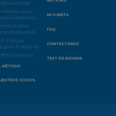
NOTICIAS
ngloparlantes)
-métodos (para
MI CUENTA
ispanohablantes)
-metodi (para
FAQ
talianohablantes)
LE (Français
CONTÁCTANOS
angues Etrangère)
offrets collector
TEST DE IDIOMAS
L MÉTODO
UESTROS SOCIOS