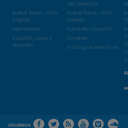
a
del detective
e
Kids & Teens – 100%
Kids & Teens – 100%
h
english
français
e
Assimemor
Fuera de colección
i
Escucho, juego y
Goodies
F
aprendo
A bilingual adventure
L
C
E
N
SÍGUENOS