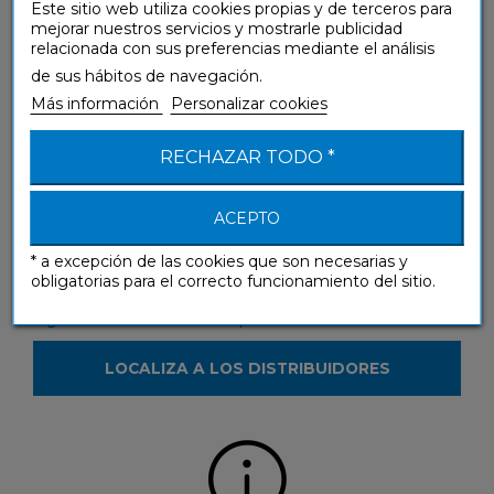
Este sitio web utiliza cookies propias y de terceros para
mejorar nuestros servicios y mostrarle publicidad
relacionada con sus preferencias mediante el análisis
¿Tienes alguna pregunta sobre nuestros
de sus hábitos de navegación.
productos?
Más información
Personalizar cookies
CONTÁCTANOS
RECHAZAR TODO *
ACEPTO
* a excepción de las cookies que son necesarias y
obligatorias para el correcto funcionamiento del sitio.
¿Deseas ver nuestros productos en la tienda?
LOCALIZA A LOS DISTRIBUIDORES