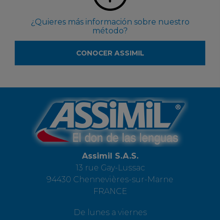
¿Quieres más información sobre nuestro
método?
CONOCER ASSIMIL
Assimil S.A.S.
13 rue Gay-Lussac
94430 Chennevières-sur-Marne
FRANCE
De lunes a viernes