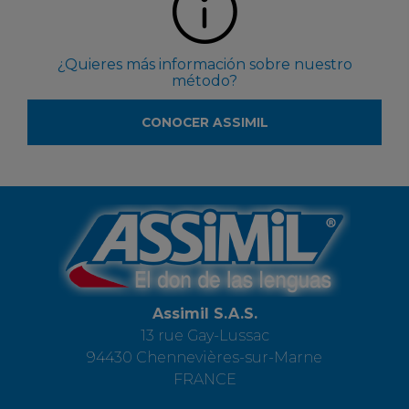
¿Quieres más información sobre nuestro
método?
CONOCER ASSIMIL
Assimil S.A.S.
13 rue Gay-Lussac
94430 Chennevières-sur-Marne
FRANCE