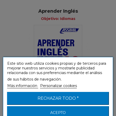
Aprender Inglés
Objetivo: Idiomas
Este sitio web utiliza cookies propias y de terceros para
mejorar nuestros servicios y mostrarle publicidad
relacionada con sus preferencias mediante el análisis
de sus hábitos de navegación.
Más información
Personalizar cookies
(A1-A2) Principiante y Falso principiante
RECHAZAR TODO *
ACEPTO
e-método Inglés