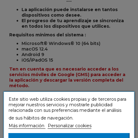
---
La aplicación puede instalarse en tantos
dispositivos como desee.
El progreso de tu aprendizaje se sincroniza
en todos los dispositivos que utilices.
Requisitos mínimos del sistema :
Microsoft® Windows® 10 (64 bits)
macOS 12.4
Android 9
iOS/iPadOS 15
Ten en cuenta que es necesario acceder a los
servicios móviles de Google (GMS) para acceder a
la aplicación y descargar la versión completa del
método.
Este sitio web utiliza cookies propias y de terceros para
¿NECESITAS AYUDA?
HAZ CLIC
mejorar nuestros servicios y mostrarle publicidad
relacionada con sus preferencias mediante el análisis
AQUÍ
(PREGUNTAS FRECUENTES)
de sus hábitos de navegación.
Más información
Personalizar cookies
Condiciones generales de uso
¡Descárgate la versión de prueba y prueba las 7