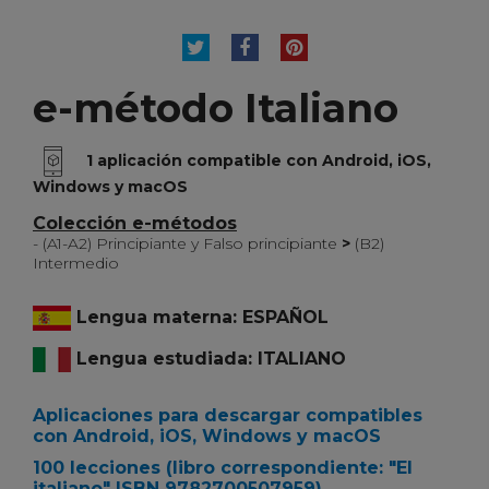
TUITEAR
COMPARTIR
PINTEREST
e-método Italiano
1 aplicación compatible con Android, iOS,
Windows y macOS
Colección e-métodos
- (A1-A2) Principiante y Falso principiante
>
(B2)
Intermedio
Lengua materna: ESPAÑOL
Lengua estudiada: ITALIANO
Aplicaciones para descargar compatibles
con Android, iOS, Windows y macOS
100 lecciones
(libro correspondiente:
"El
italiano" ISBN 9782700507959)