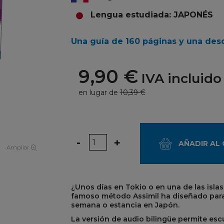
Lengua estudiada: JAPONÉS
Una guía de 160 páginas y una des
9,90 €
IVA incluido
en lugar de
10,39 €
Cantidad
-
+
AÑADIR AL
Ampliar
¿Unos días en Tokio o en una de las islas
famoso método Assimil ha diseñado para 
semana o estancia en Japón.
La versión de audio bilingüe permite esc