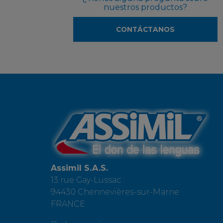
nuestros productos?
CONTÁCTANOS
Assimil S.A.S.
13 rue Gay-Lussac
94430 Chennevières-sur-Marne
FRANCE