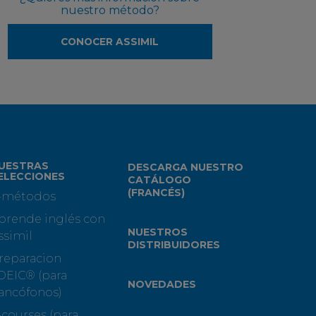
nuestro método?
CONOCER ASSIMIL
UESTRAS
DESCARGA NUESTRO
ELECCIONES
CATÁLOGO
(FRANCÉS)
-métodos
prende inglés con
NUESTROS
ssimil
DISTRIBUIDORES
reparacion
OEIC® (para
NOVEDADES
rancófonos)
-courses (para