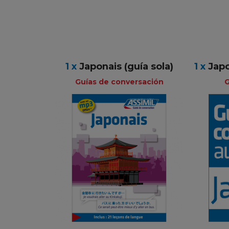
1 x
Japonais (guía sola)
1 x
Japo
Guías de conversación
G
Guías de
conversación
Francés
5,50 €