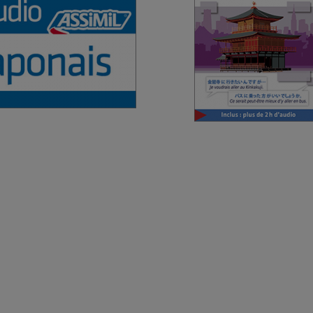
conversación
conversación
Francés
Fran
4,90 €
9,99 €