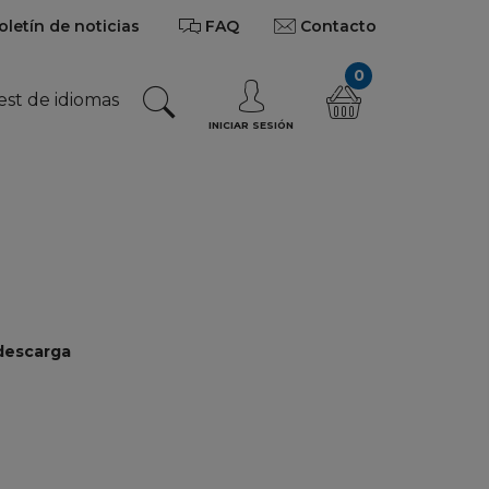
oletín de noticias
FAQ
Contacto
0
est de idiomas
INICIAR SESIÓN
 descarga