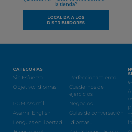
la tienda?
LOCALIZA A LOS
DISTRIBUIDORES
CATEGORÍAS
N
S
Sin Esfuerzo
Perfeccionamiento
e
Objetivo: Idiomas
Cuadernos de
A
ejercicios
A
POM Assimil
Negocios
P
Assimil English
Guías de conversación
T
f
Lenguas en libertad
Idiomas...
e
¡Bienvenido!
Kids & Teens – El ojo