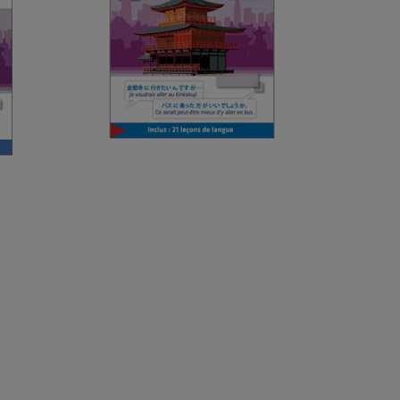
Francés
cés
3,99 €