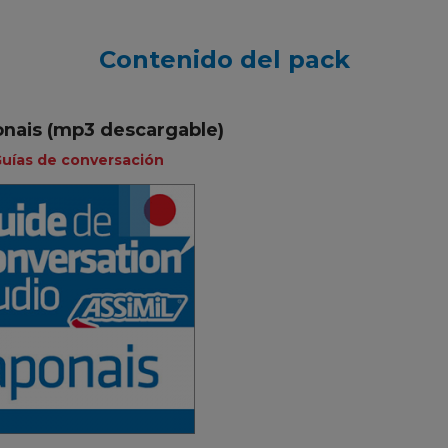
Contenido del pack
nais (mp3 descargable)
uías de conversación
Guías de
conversación
Francés
4,90 €