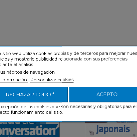
 sitio web utiliza cookies propias y de terceros para mejorar nue
 también está disponible en 
icios y mostrarle publicidad relacionada con sus preferencias
ante el análisis
sus hábitos de navegación.
 información
Personalizar cookies
ais (mp3 descargable)
Japonais (libro digi
RECHAZAR TODO *
ACEPTO
enriquecido)
uías de conversación
Guías de conversaci
excepción de las cookies que son necesarias y obligatorias para el
ecto funcionamiento del sitio.
Guías de
Guías d