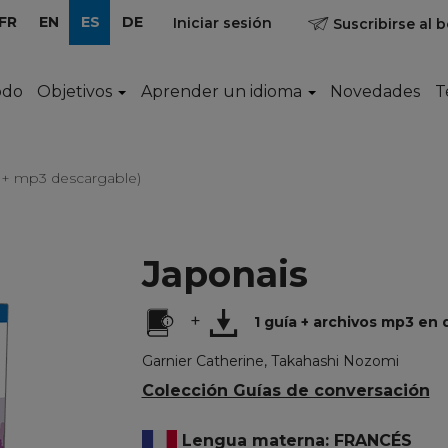
FR
EN
ES
DE
Iniciar sesión
Suscribirse al b
odo
Objetivos
Aprender un idioma
Novedades
T
a + mp3 descargable)
Japonais
+
1 guía + archivos mp3 en
Garnier Catherine, Takahashi Nozomi
Colección Guías de conversación
Lengua materna: FRANCÉS