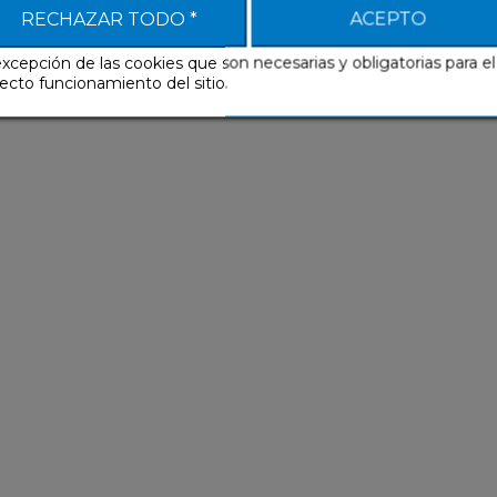
RECHAZAR TODO *
ACEPTO
4,90 €
9,90 €
excepción de las cookies que son necesarias y obligatorias para el
ecto funcionamiento del sitio.