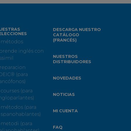
UESTRAS
DESCARGA NUESTRO
ELECCIONES
CATÁLOGO
(FRANCÉS)
-métodos
prende inglés con
NUESTROS
ssimil
DISTRIBUIDORES
reparacion
OEIC® (para
NOVEDADES
rancófonos)
-courses (para
NOTICIAS
ngloparlantes)
-métodos (para
MI CUENTA
ispanohablantes)
-metodi (para
FAQ
talianohablantes)