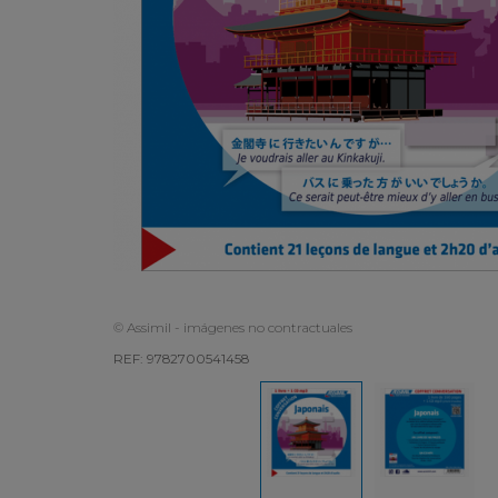
© Assimil - imágenes no contractuales
REF: 9782700541458