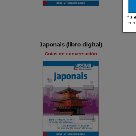
* a 
corr
Japonais (libro digital)
Guías de conversación
Guías de
conversación
Francés
3,99 €