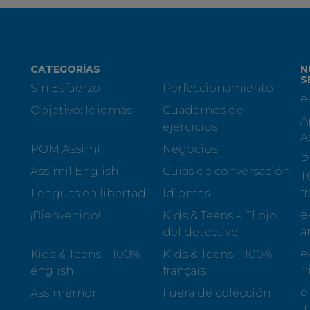
CATEGORÍAS
N
S
Sin Esfuerzo
Perfeccionamiento
e
Objetivo: Idiomas
Cuadernos de
A
ejercicios
A
POM Assimil
Negocios
P
Assimil English
Guías de conversación
T
f
Lenguas en libertad
Idiomas...
e
¡Bienvenido!
Kids & Teens – El ojo
a
del detective
e
Kids & Teens – 100%
Kids & Teens – 100%
h
english
français
e
Assimemor
Fuera de colección
i