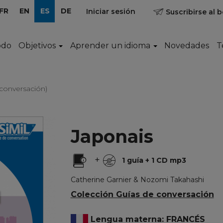
FR
EN
ES
DE
Iniciar sesión
Suscribirse al b
odo
Objetivos
Aprender un idioma
Novedades
T
 conversación)
Japonais
+
1 guía + 1 CD mp3
Catherine Garnier & Nozomi Takahashi
Colección Guías de conversación
Lengua materna: FRANCÉS