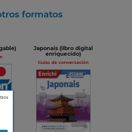
otros formatos
gable)
Japonais (libro digital
enriquecido)
ón
Guías de conversación
e
Guías de
conversación
stros
cés
Francés