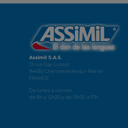
Assimil S.A.S.
13 rue Gay-Lussac
94430 Chennevières-sur-Marne
FRANCE
De lunes a viernes
de 9h a 12h30 y de 13h30 a 17h