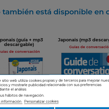
 también está disponible en 
ponais (guía + mp3
Japonais (mp3 descar
+
descargable)
Guías de conversaci
uías de conversación
Guías d
Guías de
conversación
conversación
 sitio web utiliza cookies propias y de terceros para mejorar nue
icios y mostrarle publicidad relacionada con sus preferencias
Fran
ante el análisis
Francés
sus hábitos de navegación.
 información
Personalizar cookies