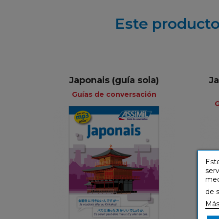
Este producto
Japonais (guía sola)
Ja
Guías de conversación
G
Guías de
conversación
Este
serv
Francés
medi
de 
Más
5,50 €