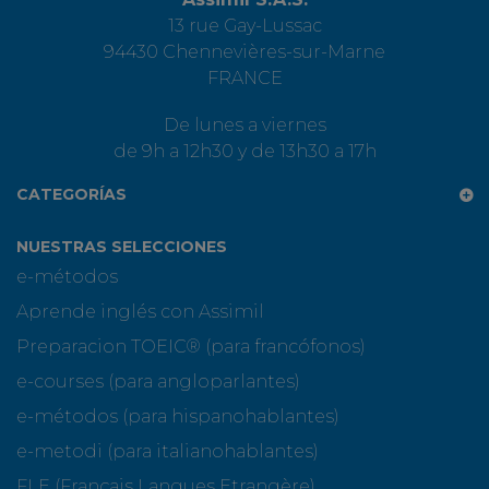
13 rue Gay-Lussac
94430 Chennevières-sur-Marne
FRANCE
De lunes a viernes
de 9h a 12h30 y de 13h30 a 17h
CATEGORÍAS
NUESTRAS SELECCIONES
e-métodos
Aprende inglés con Assimil
Preparacion TOEIC® (para francófonos)
e-courses (para angloparlantes)
e-métodos (para hispanohablantes)
e-metodi (para italianohablantes)
FLE (Français Langues Etrangère)