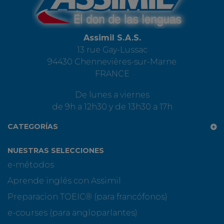
Assimil S.A.S.
13 rue Gay-Lussac
94430 Chennevières-sur-Marne
FRANCE
De lunes a viernes
de 9h a 12h30 y de 13h30 a 17h
CATEGORÍAS
NUESTRAS SELECCIONES
e-métodos
Aprende inglés con Assimil
Preparacion TOEIC® (para francófonos)
e-courses (para angloparlantes)