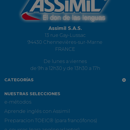
Assimil S.A.S.
13 rue Gay-Lussac
94430 Chennevières-sur-Marne
FRANCE
De lunes a viernes
de 9h a 12h30 y de 13h30 a 17h
CATEGORÍAS
NUESTRAS SELECCIONES
e-métodos
Aprende inglés con Assimil
Preparacion TOEIC® (para francófonos)
e-courses (para angloparlantes)